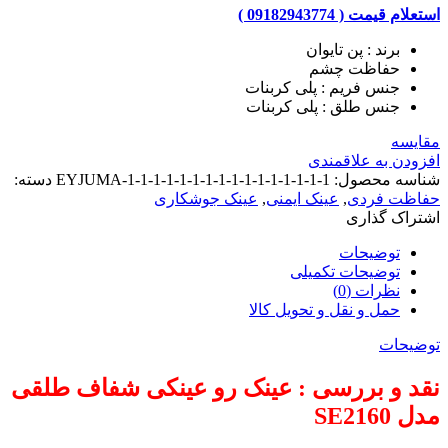
استعلام قیمت ( 09182943774 )
برند : پن تایوان
حفاظت چشم
جنس فریم : پلی کربنات
جنس طلق : پلی کربنات
مقایسه
افزودن به علاقمندی
شناسه محصول:
EYJUMA-1-1-1-1-1-1-1-1-1-1-1-1-1-1-1-1
دسته:
حفاظت فردی
,
عینک ایمنی
,
عینک جوشکاری
اشتراک گذاری
توضیحات
توضیحات تکمیلی
نظرات (0)
حمل و نقل و تحویل کالا
توضیحات
نقد و بررسی : عینک رو عینکی شفاف طلقی
مدل SE2160