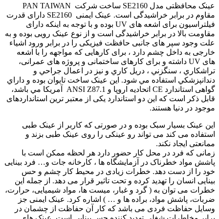
عينک محافظتی مدل SE2160 ساخت شرکت PAN TAIWAN
مقاوم در برابر خراشیدگی است. عینک ایمنی SE2160 دارای قدرت
فیلتراسیون برای اشعه های UV بوده و با توجه به اینکه دارای
مقاومت بالا در برابر خراشیدگی است و از نوع عینک رویی بوده و به
علت وجود سپر های جانبی حافظت فیزیکی را در برابر ورود اشیاء
خارجی به داخل چشم دارد ، برای کارهایی که مواجهه را با اشعه
های UV داشته و برای کارهای ساختمانی و پروژه های عمرانی،
تراشكاري ،‌ سنگزني ، دريل کاري و نيز در اعمال جراحي و
دندانپزشکي استفاده مي شود. اين عينک ساخت تایوان بوده و داراي
گواهی استاندارد CE اتحاديه اروپا و ANSI Z87.1 آمریکا مي باشد،
قابل ذکر است که این دو استاندارد یکی از معتبر ترین استانداردهای
موجود در دنیا هستند.
این عینک بسیار سبک بوده و در صورتی که کاربر از عینک طبی
استفاده می کند می تواند رو عینکی را روی عینک طبی بزند و
ممانعتی ایجاد نکند.
زمانی که فرد در محل کار حضور دارد هر لحظه ممکن است با
پاشش مواد خطرناک در آزمایشگاه ها ، کارخانه جات و… فرد بینایی
خود را از دست دهد. خطرات زیادی در محیط کار چشم و حس
بینایی انسان را تهدید کرده و تحت تاثیر قرار می دهد. از جمله این
خطرات می توان به ( گرد و غبار، میست ها، مواد شیمیایی، حرارت،
ضربات، پاشش مواد، براده ها و … ) اشاره کرد. عینک ایمنی جز
وسایل حفاظت فردی می باشد که کار آن حفاظت از چشمان در
برابر مخاطرات شغلی تهدید کننده حس بینایی است. عینک های