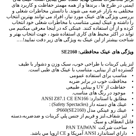
ایمنی در طرح ها ، برندها و از همه مهمتر حفاظت و کاربرد های
مختلفی به بازار عرضه می شوند. با دانستن مخاطرات شغلی و
بررسی ویژگی های عینک مورد نیاز، افراد می توانند بهترین انتخاب
را داشته و عینک ایمنی متناسب با مخاطرات شغلی خود انتخاب
کرده و از آن استفاده کنند. عینکی که در اینجا معرفی میکنیم می
تواند در اکثر محیط های کاری استفاده شود ، جهت انتخاب بهتر و
شناخت بیشتر از این عینک به ویژگی های زیر دقت نمایید!….
ویژگی های عینک محافظتی: SE2160
لنز پلی کربنات با طراحی خوب، سبک وزن و دشوار با طیف
گسترده ای از بینایی، متناسب با عینک های طبی است.
• مناسب برای استفاده عمومی
• محافظت خوب در برابر ضربه
• حفاظت از UV و بینایی طبیعی
• موجود در رنگ های مناسب.
• مطابق با استاندارد: ANSI Z87.1 CE EN166
• عينك هاي دسته دار (Safety Spectacles) :
• عينك رو عينكي مدل P660(SE2160):
• لنز شفاف،لنز و فريم از جنس پلي كربنات و ضدضربه،دسته
قابل انعطاف و سبک
• ساخت شرکت PAN TAIWAN
• داراي استاندارد ANSI آمريكا و CE اروپا مي باشد.