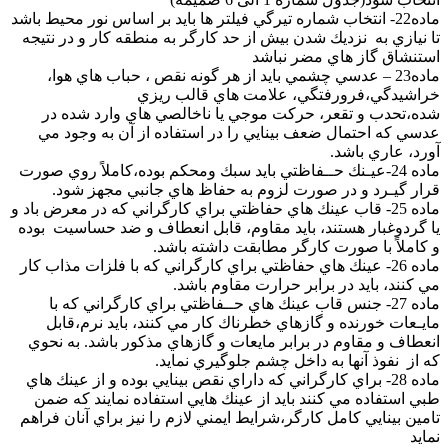
ماده22- انتخاب شماره تيرگي فيلتر ها بايد بر اساس نور محيط باشد
تا نيازي به نزديك شدن بيش از حد كارگر به منطقه كار و در نتيجه
استنشاق گاز هاي مضر نباشد
ماده23 – عدسي چشمي بايد از هر گونه نقص ، حباب هاي هوا،
خراشيدگي،فرورفتگي، علامت هاي قالب ريزي
شده،تحدب و تقعر، حركت موجي يا ناخالصي هاي وارد شده در
عدسي كه احتمال ضعف بينايي را در استفاده از آن به وجود مي
آورد، عاري باشد.
ماده 24-عيـنك حــفاظتي بايد سبك ومحكم بوده،كاملاً روي صورت
قرار گيـرد و در صورت لزوم به حفاظ هاي جانبي مجهز شود.
ماده 25- قاب عينك هاي حفاظتي براي كارگراني كه در معرض باد و
يا گردوغبار هستند، بايد مقاوم، قابل انعطاف و ضد حساسيت بوده
و كاملاً با صورت كارگر مطابقت داشته باشد.
ماده 26- عينك هاي حفاظتي براي كارگراني كه با فلزات مذاب كار
مي كنند، بايد در برابر حرارت مقاوم باشد.
ماده 27- جنس قاب عينك هاي حــفاظتي براي كارگراني كه با
مايـعات خورنده و گازهاي خطرناك كار مي كنند، بايد نرم،قابل
انعطاف و مقاوم در برابر مايعات و گازهاي مذكور باشد. به نحوي
كه از نفوذ آنها به داخل چشم جلوگيري نمايد.
ماده 28- براي كارگراني كه داراي نقص بينايي بوده و از عينك هاي
طبي استفاده مي كنند بايد از عينك هايي استفاده نمايند كه ضمن
تامين بينايي كامل كارگر،شرايط ايمني لازم را نيز براي آنان فراهم
نمايد