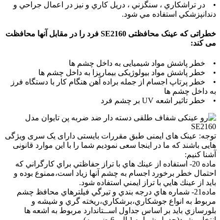
• در تراشكاري ،‌ سنگزني ، دريل کاري و نيز در اعمال جراحي و
دندانپزشکي استفاده مي شود.
خطراتی که عینک محافظتی SE2160 فرد را در مقابل آنها محافظت
می کند:
• خطر پاشش مواد شیمیایی به داخل چشم ها
• خطر پاشش مواد بیولوژیکی بیماریزا به داخل چشم ها
• خطر پرتاپ اجسام از جمله براده آهن هنگام کار با دستگاه فرز
به داخل چشم ها
• خطر تاثیر اشعه UV بر چشم فرد
توجه: عینک های ایمنی طبق مقررات بایستی دارای یک سری ویژگی
هایی باشند که ما در اینجا سعی نمودیم شما را با این موارد قانونی
آشنا کنیم:
ماده 20- استفاده از عينك هاي با تراز حفاظتي براي كارگراني كه
احتمال خطر برخورد اجسام به چشم آنها زياد است،ممنوع بوده و
بايد از عينك هايي با تراز ايمني استفاده شود.
ماده21- شماره هاي درجه بندي و تيرگي فيلترهاي محافظ چشم
مربوط به انواع جوشكاري،برشكاري،ريخته گري و شيشه و
بلورسازي بايد بر اساس جداول اســتاندارد مربوط به اشعه ها
انتخاب شود(جدول شماره 1 الی 6 ضمیمه)