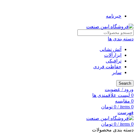
به فروشگاه ایمن صنعت خوش آمدید ...
خبرنامه
دسته بندی ها
آتش نشانی
ابزارآلات
ترافیکی
حفاظت فردی
سایر
Search
ورود / عضویت
0
لیست علاقمندی ها
0
مقایسه
0
items
/
0
تومان
فهرست
0
items
/
0
تومان
دسته بندی محصولات