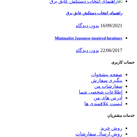
راهنمای انتخاب دستکش عایق برق
16/09/2021
بدون دیدگاه
Minimalist Japanese-inspired furniture
22/06/2017
بدون دیدگاه
حساب کاربری
صفحه پیشخوان
پیگیری سفارش
سفارشات من
اطلاعات شخصی شما
آدرس های من
لیست علاقمندی ها
خدمات مشتریان
روش خرید
روش ارسال سفارشات