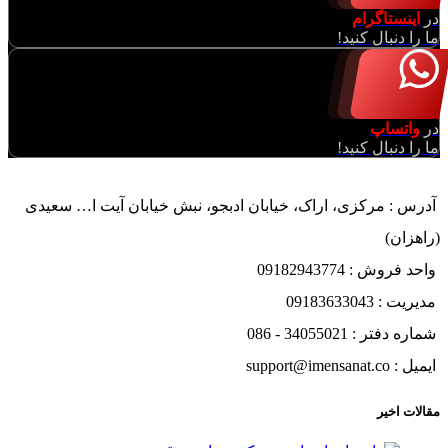
در
اینستاگرام
ما را دنبال کنید!
در
واتساپ
ما را دنبال کنید!
آدرس : مرکزی، اراک، خیابان ادبجو، نبش خیابان آیت ا… سعیدی
(راهزان)
واحد فروش : 09182943774
مدیریت : 09183633043
شماره دفتر : 34055021 - 086
ایمیل : support@imensanat.co
مقالات اخیر