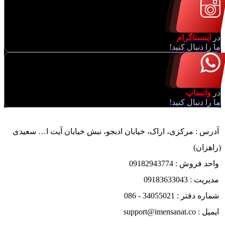
در
اینستاگرام
ما را دنبال کنید!
در
واتساپ
ما را دنبال کنید!
آدرس : مرکزی، اراک، خیابان ادبجو، نبش خیابان آیت ا… سعیدی
(راهزان)
واحد فروش : 09182943774
مدیریت : 09183633043
شماره دفتر : 34055021 - 086
ایمیل : support@imensanat.co