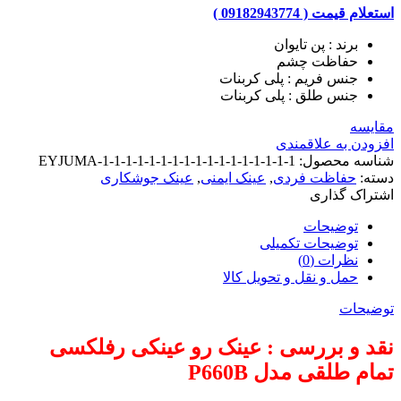
استعلام قیمت ( 09182943774 )
برند : پن تایوان
حفاظت چشم
جنس فریم : پلی کربنات
جنس طلق : پلی کربنات
مقایسه
افزودن به علاقمندی
شناسه محصول:
EYJUMA-1-1-1-1-1-1-1-1-1-1-1-1-1-1-1-1-1
دسته:
حفاظت فردی
,
عینک ایمنی
,
عینک جوشکاری
اشتراک گذاری
توضیحات
توضیحات تکمیلی
نظرات (0)
حمل و نقل و تحویل کالا
توضیحات
نقد و بررسی : عینک رو عینکی رفلکسی
تمام طلقی مدل P660B