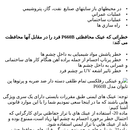
• در محيطهاي باز سايتهاي صنايع نفت، گاز، پتروشيمي
• عمليات عمراني
• عملیات ساختماني
• راه سازي ها
خطراتی که عینک محافظتی P660B فرد را در مقابل آنها محافظت
می کند:
• خطر پاشش مواد شیمیایی به داخل چشم ها
• خطر پرتاپ اجسام از جمله براده آهن هنگام کار های ساختمانی
و عمرانی به داخل چشم ها
• خطر تاثیر اشعه UV بر چشم فرد
توجه: عینک های ایمنی طبق مقررات بایستی دارای یک سری ویژگی
هایی باشند که ما در اینجا سعی نمودیم شما را با این موارد قانونی
آشنا کنیم:
ماده 20- استفاده از عينك هاي با تراز حفاظتي براي كارگراني كه
احتمال خطر برخورد اجسام به چشم آنها زياد است،ممنوع بوده و
بايد از عينك هايي با تراز ايمني استفاده شود.
ماده21- شماره هاي درجه بندي و تيرگي فيلترهاي محافظ چشم