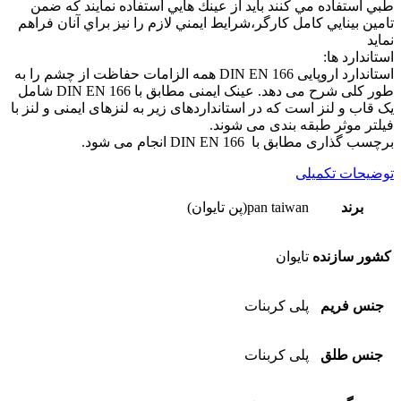
طبي استفاده مي كنند بايد از عينك هايي استفاده نمايند كه ضمن
تامين بينايي كامل كارگر،شرايط ايمني لازم را نيز براي آنان فراهم
نمايد
استاندارد ها:
استاندارد اروپایی DIN EN 166 همه الزامات حفاظت از چشم را به
طور کلی شرح می دهد. عینک ایمنی مطابق با DIN EN 166 شامل
یک قاب و لنز است که در استانداردهای زیر به لنزهای ایمنی و لنز با
فیلتر موثر طبقه بندی می شوند.
برچسب گذاری مطابق با DIN EN 166 انجام می شود.
توضیحات تکمیلی
برند
pan taiwan(پن تایوان)
کشور سازنده
تایوان
جنس فریم
پلی کربنات
جنس طلق
پلی کربنات