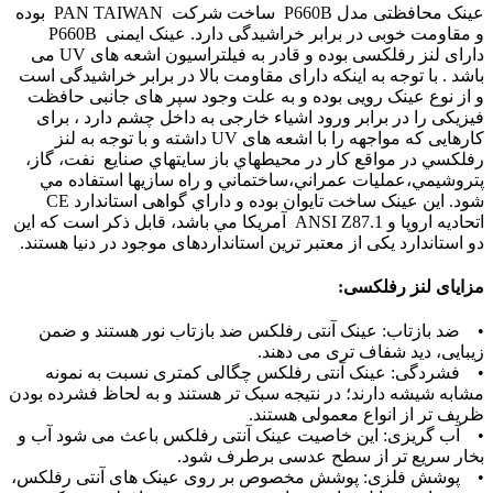
عينک محافظتی مدل P660B ساخت شرکت PAN TAIWAN بوده
و مقاومت خوبی در برابر خراشیدگی دارد. عینک ایمنی P660B
دارای لنز رفلکسی بوده و قادر به فیلتراسیون اشعه های UV می
باشد . با توجه به اینکه دارای مقاومت بالا در برابر خراشیدگی است
و از نوع عینک رویی بوده و به علت وجود سپر های جانبی حافظت
فیزیکی را در برابر ورود اشیاء خارجی به داخل چشم دارد ، برای
کارهایی که مواجهه را با اشعه های UV داشته و با توجه به لنز
رفلكسي در مواقع كار در محيطهاي باز سايتهاي صنايع نفت، گاز،
پتروشيمي،عمليات عمراني،ساختماني و راه سازيها استفاده مي
شود. اين عينک ساخت تایوان بوده و داراي گواهی استاندارد CE
اتحاديه اروپا و ANSI Z87.1 آمریکا مي باشد، قابل ذکر است که این
دو استاندارد یکی از معتبر ترین استانداردهای موجود در دنیا هستند.
مزایای لنز رفلکسی:
• ضد بازتاب: عینک آنتی رفلکس ضد بازتاب نور هستند و ضمن
زیبایی، دید شفاف‌ تری می ‌دهند.
• فشردگی: عینک آنتی رفلکس چگالی کمتری نسبت به نمونه
مشابه شیشه دارند؛ در نتیجه سبک ‌تر هستند و به لحاظ فشرده ‌بودن
ظریف ‌تر از انواع معمولی هستند.
• آب‌ گریزی: این خاصیت عینک آنتی رفلکس باعث می ‌شود آب و
بخار سریع‌ تر از سطح عدسی برطرف شود.
• پوشش فلزی: پوشش مخصوص بر روی عینک های آنتی رفلکس،