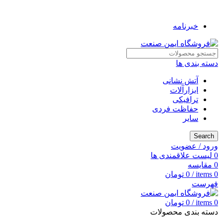
به فروشگاه ایمن صنعت خوش آمدید ...
خبرنامه
دسته بندی ها
آتش نشانی
ابزارآلات
ترافیکی
حفاظت فردی
سایر
Search
ورود / عضویت
0
لیست علاقمندی ها
0
مقایسه
0
items
/
0
تومان
فهرست
0
items
/
0
تومان
دسته بندی محصولات