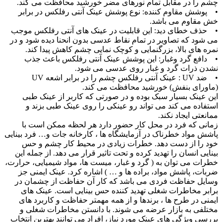
چشم را در مقابل تمام نورهای مضر خورشید محافظت می ‌کند.
• پوشش مقاوم‌ کننده: نوع پوشش عینک آنتی رفلکس در برابر
خش مقاوم ‌می باشد.
• حذف‌ خطای دید: این قابلیت در عینک های آنتی رفلکس موجب
می ‌شود که تصاویر در تمام نقاط عدسی بدون انحنا دیده شود و در
نمره‌ های بالا، بزرگنمایی و کوچک ‌نمایی چشم کاهش پیدا کند.
• دافع گرد وغبار: این پوشش عینک آنتی رفلکس باعث جذب
‌نشدن ذرات گرد و غبار روی عدسی می‌ شود.
• ضد UV : عینک آنتی رفلکس چشم را در برابر اشعه UV
(ماورای بنفش) خورشید محافظت می‌ کند.
این عینک بسیار سبک بوده و در صورتی که کاربر از عینک طبی
استفاده می کند می تواند رو عینکی را روی عینک طبی بزند و
ممانعتی ایجاد نکند.
زمانی که فرد در محل کار حضور دارد هر لحظه ممکن است با
پاشش مواد خطرناک در آزمایشگاه ها ، کارخانه جات و… فرد بینایی
خود را از دست دهد. خطرات زیادی در محیط کار چشم و حس
بینایی انسان را تهدید کرده و تحت تاثیر قرار می دهد. از جمله این
خطرات می توان به ( گرد و غبار، میست ها، مواد شیمیایی، حرارت،
ضربات، پاشش مواد، براده ها و … ) اشاره کرد. عینک ایمنی جز
وسایل حفاظت فردی می باشد که کار آن حفاظت از چشمان در
برابر مخاطرات شغلی تهدید کننده حس بینایی است. عینک های
ایمنی در طرح ها ، برندها و از همه مهمتر حفاظت و کاربرد های
مختلفی به بازار عرضه می شوند. با دانستن مخاطرات شغلی و
بررسی ویژگی های عینک مورد نیاز، افراد می توانند بهترین انتخاب