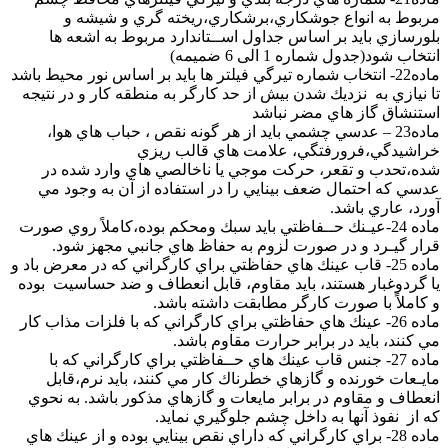
مربوط به انواع جوشكاري،برشكاري،ريخته گري و شيشه و
بلورسازي بايد بر اساس جداول اســتاندارد مربوط به اشعه ها
انتخاب شود(جدول شماره 1 الی 6 ضمیمه)
ماده22- انتخاب شماره تيرگي فيلتر ها بايد بر اساس نور محيط باشد
تا نيازي به نزديك شدن بيش از حد كارگر به منطقه كار و در نتيجه
استنشاق گاز هاي مضر نباشد
ماده23 – عدسي چشمي بايد از هر گونه نقص ، حباب هاي هوا،
خراشيدگي،فرورفتگي، علامت هاي قالب ريزي
شده،تحدب و تقعر، حركت موجي يا ناخالصي هاي وارد شده در
عدسي كه احتمال ضعف بينايي را در استفاده از آن به وجود مي
آورد، عاري باشد.
ماده 24-عيـنك حــفاظتي بايد سبك ومحكم بوده،كاملاً روي صورت
قرار گيـرد و در صورت لزوم به حفاظ هاي جانبي مجهز شود.
ماده 25- قاب عينك هاي حفاظتي براي كارگراني كه در معرض باد و
يا گردوغبار هستند، بايد مقاوم، قابل انعطاف و ضد حساسيت بوده
و كاملاً با صورت كارگر مطابقت داشته باشد.
ماده 26- عينك هاي حفاظتي براي كارگراني كه با فلزات مذاب كار
مي كنند، بايد در برابر حرارت مقاوم باشد.
ماده 27- جنس قاب عينك هاي حــفاظتي براي كارگراني كه با
مايـعات خورنده و گازهاي خطرناك كار مي كنند، بايد نرم،قابل
انعطاف و مقاوم در برابر مايعات و گازهاي مذكور باشد. به نحوي
كه از نفوذ آنها به داخل چشم جلوگيري نمايد.
ماده 28- براي كارگراني كه داراي نقص بينايي بوده و از عينك هاي