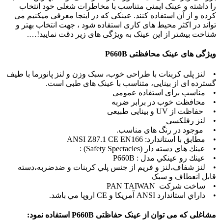
را داشته و عینک ایمنی متناسب با مخاطرات شغلی خود انتخاب
کرده و از آن استفاده کنند. عینکی که در اینجا معرفی میکنیم می
تواند در اکثر محیط های کاری استفاده شود ، جهت انتخاب بهتر و
شناخت بیشتر از این عینک به ویژگی های زیر دقت نمایید!….
ویژگی های عینک محافظتی P660B
• لنز پلی کربنات با طراحی خوب، سبک وزن و لنز پانورما با طیف
گسترده ای از بینایی، متناسب با عینک های طبی است.
• مناسب برای استفاده عمومی
• محافظت خوب در برابر ضربه
• حفاظت از UV و بینایی طبیعی
• لنز رفلکسی
• موجود در رنگ های مناسب.
• مطابق با استاندارد: ANSI Z87.1 CE EN166
• عينك هاي دسته دار (Safety Spectacles) :
• عينك رو عينكي مدل : P660B
• لنز شفاف،لنز و فريم از جنس پلي كربنات و ضدضربه،دسته
قابل انعطاف و سبک
• ساخت شرکت PAN TAIWAN
• داراي استاندارد ANSI آمريكا و CE اروپا مي باشد.
مشاغلی که می توان از عینک حفاظتی P660B استفاده نمود: