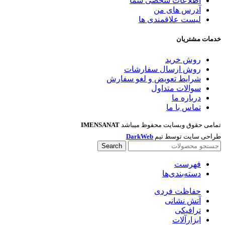
اطلاعات شخصی شما
آدرس های من
لیست علاقمندی ها
خدمات مشتریان
روش خرید
روش ارسال سفارشات
شرایط تعویض و لغو سفارش
سوالات متداول
درباره ما
تماس با ما
تمامی حقوق وبسایت محفوظ میباشد
IMENSANAT
طراحی سایت توسط تیم
DarkWeb
Search
فهرست
دسته‌بندی‌ها
حفاظت فردی
آتش نشانی
ترافیکی
ابزارآلات