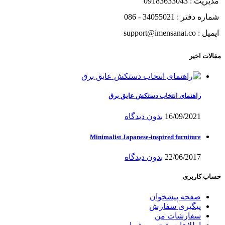
مدیریت : 09183633043
شماره دفتر : 34055021 - 086
ایمیل : support@imensanat.co
مقالات اخیر
راهنمای انتخاب دستکش عایق برق
16/09/2021
بدون دیدگاه
Minimalist Japanese-inspired furniture
22/06/2017
بدون دیدگاه
حساب کاربری
صفحه پیشخوان
پیگیری سفارش
سفارشات من