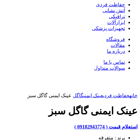
حفاظت فردی
آتش نشانی
ترافیکی
ابزارآلات
تجهیزات پزشکی
فروشگاه
مقالات
درباره ما
تماس با ما
سوالات متداول
بزرگنمایی تصویر
خانه
حفاظت فردی
عینک ایمنی
گاگل
عینک ایمنی گاگل سبز
عینک ایمنی گاگل سبز
استعلام قیمت ( 09182943774 )
برند : متفرقه