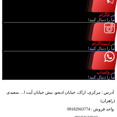
در
تلگرام
ما را دنبال کنید!
در
اینستاگرام
ما را دنبال کنید!
در
واتساپ
ما را دنبال کنید!
آدرس : مرکزی، اراک، خیابان ادبجو، نبش خیابان آیت ا… سعیدی
(راهزان)
واحد فروش : 09182943774