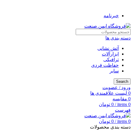
به فروشگاه ایمن صنعت خوش آمدید ...
خبرنامه
دسته بندی ها
آتش نشانی
ابزارآلات
ترافیکی
حفاظت فردی
سایر
Search
ورود / عضویت
0
لیست علاقمندی ها
0
مقایسه
0
items
/
0
تومان
فهرست
0
items
/
0
تومان
دسته بندی محصولات