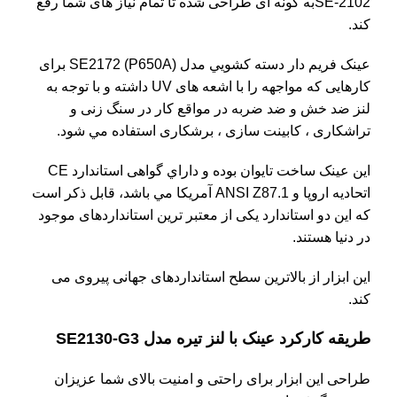
SE-2102به گونه ای طراحی شده تا تمام نیاز های شما رفع
کند.
عينک فريم دار دسته کشويي مدل SE2172 (P650A) برای
کارهایی که مواجهه را با اشعه های UV داشته و با توجه به
لنز ضد خش و ضد ضربه در مواقع كار در سنگ زنی و
تراشکاری ، کابینت سازی ، برشکاری استفاده مي شود.
اين عينک ساخت تایوان بوده و داراي گواهی استاندارد CE
اتحاديه اروپا و ANSI Z87.1 آمریکا مي باشد، قابل ذکر است
که این دو استاندارد یکی از معتبر ترین استانداردهای موجود
در دنیا هستند.
این ابزار از بالاترین سطح استانداردهای جهانی پیروی می
کند.
طریقه کارکرد عینک با لنز تیره مدل SE2130-G3
طراحی این ابزار برای راحتی و امنیت بالای شما عزیزان