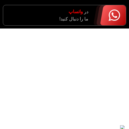
در
واتساپ
ما را دنبال کنید!
آدرس : مرکزی، اراک، خیابان ادبجو، نبش خیابان آیت ا…
سعیدی (راهزان)
واحد فروش : 09182943774
مدیریت : 09183633043
شماره دفتر : 34055021 - 086
ایمیل : support@imensanat.co
مقالات اخیر
راهنمای انتخاب دستکش عایق