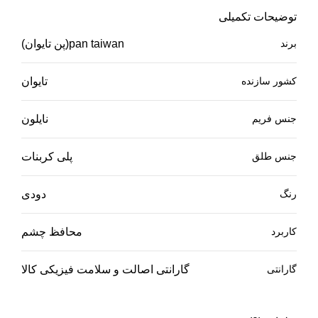
توضیحات تکمیلی
برند
pan taiwan(پن تایوان)
کشور سازنده
تایوان
جنس فریم
نایلون
جنس طلق
پلی کربنات
رنگ
دودی
کاربرد
محافظ چشم
گارانتی
گارانتی اصالت و سلامت فیزیکی کالا