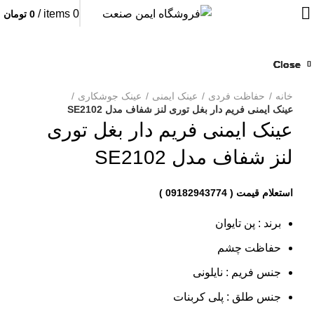
/
items
0
0
تومان
Close
Close
Close
Close
Close
Close
Close
Close
بزرگنمایی تصویر
خانه
حفاظت فردی
عینک ایمنی
عینک جوشکاری
عینک ایمنی فریم دار بغل توری لنز شفاف مدل SE2102
عینک ایمنی فریم دار بغل توری
لنز شفاف مدل SE2102
برند : پن تایوان
حفاظت چشم
جنس فریم : نایلونی
جنس طلق : پلی کربنات