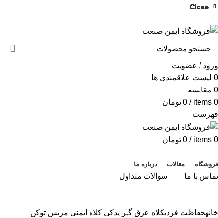
به فروشگاه ایمن صنعت خوش آمدید ...
Close
Close
Close
Close
Close
Close
Close
Close
خبرنامه
ورود / عضویت
0
لیست علاقمندی ها
0
مقایسه
0
items
/
0
تومان
فهرست
0
items
/
0
تومان
دسته بندی محصولات
فروشگاه
مقالات
درباره ما
تماس با ما
سوالات متداول
بزرگنمایی تصویر
خانه
حفاظت فردی
کلاه
عرق گیر یدکی کلاه ایمنی مریس توکن