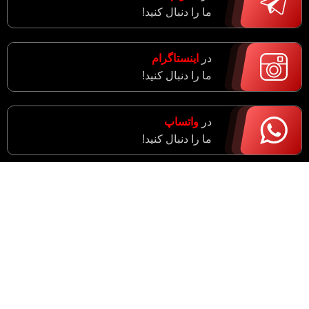
ما را دنبال کنید!
در
اینستاگرام
ما را دنبال کنید!
در
واتساپ
ما را دنبال کنید!
آدرس : مرکزی، اراک، خیابان ادبجو، نبش خیابان آیت ا…
سعیدی (راهزان)
واحد فروش : 09182943774
مدیریت : 09183633043