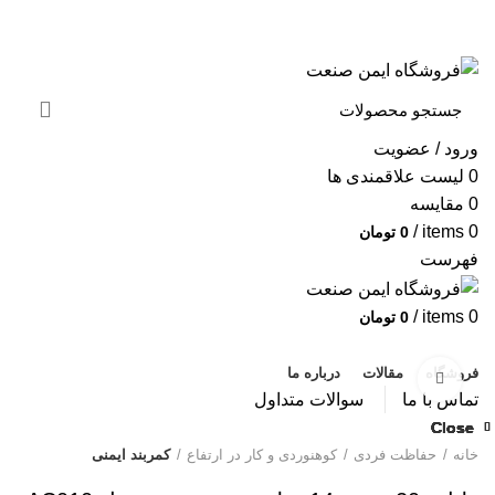
به فروشگاه ایمن صنعت خوش آمدید ...
خبرنامه
ورود / عضویت
0
لیست علاقمندی ها
0
مقایسه
/
items
0
0
تومان
فهرست
/
items
0
0
تومان
دسته بندی محصولات
فروشگاه
مقالات
درباره ما
بزرگنمایی تصویر
تماس با ما
سوالات متداول
Close
Close
Close
Close
Close
Close
Close
Close
خانه
حفاظت فردی
کوهنوردی و کار در ارتفاع
کمربند ایمنی