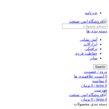
به فروشگاه ایمن صنعت خوش آمدید ...
خبرنامه
دسته بندی ها
آتش نشانی
ابزارآلات
ترافیکی
حفاظت فردی
سایر
Search
ورود / عضویت
0
لیست علاقمندی ها
0
مقایسه
0
items
/
0
تومان
فهرست
0
items
/
0
تومان
دسته بندی محصولات