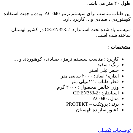
طول ۲۰ متر می باشد.
این طناب مناسب برای سیستم ترمز AC 040 بوده و جهت استفاده
کوهنوردی ، صیادی و… کاربرد دارد.
سیستم یاد شده تحت استاندارد CE:EN353-2 در کشور لهستان
ساخته شده است.
مشخصات :
کاربرد : مناسب سیستم ترمز ، صیادی ، کوهنوردی و …
رنگ : سفید
جنس :پلی استر
اندازه / ابعاد : ۲۰۰۰ سانتی متر
قطر طناب : ۱۲میلی متر
وزن خالص محصول : ۲۰۰۰ گرم
استاندارد : CE:EN353-2
مدل : AC040
برند : پروتکت – PROTEKT
کشور سازنده :لهستان
توضیحات تکمیلی