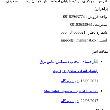
آدرس : مرکزی، اراک، خیابان ادبجو، نبش خیابان آیت ا… سعیدی
(راهزان)
واحد فروش : 09182943774
مدیریت : 09183633043
شماره دفتر : 34055021 - 086
ایمیل : support@imensanat.co
مقالات اخیر
راهنمای انتخاب دستکش عایق برق
16/09/2021
بدون دیدگاه
Minimalist Japanese-inspired furniture
22/06/2017
بدون دیدگاه