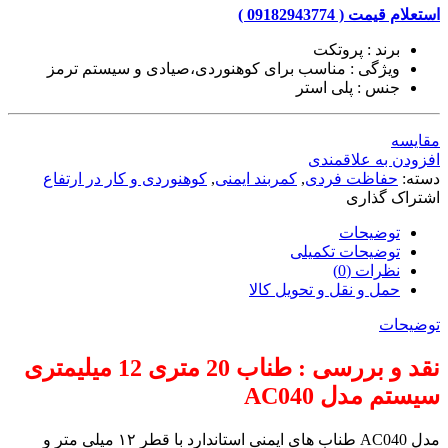
استعلام قیمت ( 09182943774 )
برند : پروتکت
ویژگی : مناسب برای کوهنوردی،صیادی و سیستم ترمز
جنس : پلی استر
مقایسه
افزودن به علاقمندی
دسته:
حفاظت فردی
,
کمربند ایمنی
,
کوهنوردی و کار در ارتفاع
اشتراک گذاری
توضیحات
توضیحات تکمیلی
نظرات (0)
حمل و نقل و تحویل کالا
توضیحات
نقد و بررسی : طناب 20 متری 12 میلیمتری
سیستم مدل AC040
مدل AC040 طناب های ایمنی استاندارد با قطر ۱۲ میلی متر و