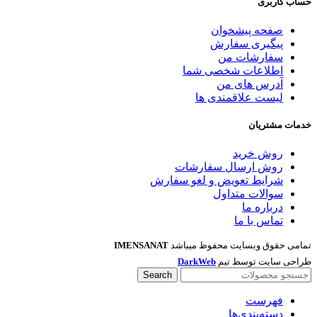
حساب کاربری
صفحه پیشخوان
پیگیری سفارش
سفارشات من
اطلاعات شخصی شما
آدرس های من
لیست علاقمندی ها
خدمات مشتریان
روش خرید
روش ارسال سفارشات
شرایط تعویض و لغو سفارش
سوالات متداول
درباره ما
تماس با ما
تمامی حقوق وبسایت محفوظ میباشد
IMENSANAT
طراحی سایت توسط تیم
DarkWeb
Search
فهرست
دسته‌بندی‌ها