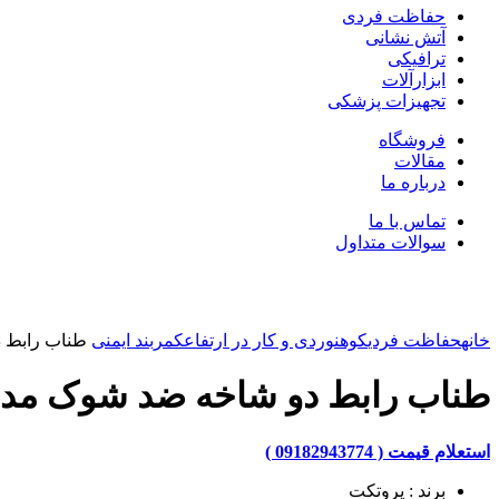
حفاظت فردی
آتش نشانی
ترافیکی
ابزارآلات
تجهیزات پزشکی
فروشگاه
مقالات
درباره ما
تماس با ما
سوالات متداول
بزرگنمایی تصویر
خانه
حفاظت فردی
کوهنوردی و کار در ارتفاع
کمربند ایمنی
طناب رابط دو
طناب رابط دو شاخه ضد شوک مدل 102
استعلام قیمت ( 09182943774 )
برند : پروتکت