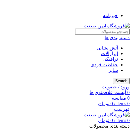
به فروشگاه ایمن صنعت خوش آمدید ...
خبرنامه
دسته بندی ها
آتش نشانی
ابزارآلات
ترافیکی
حفاظت فردی
سایر
Search
ورود / عضویت
0
لیست علاقمندی ها
0
مقایسه
0
items
/
0
تومان
فهرست
0
items
/
0
تومان
دسته بندی محصولات