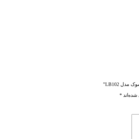
دل LB102”
شده‌اند
*