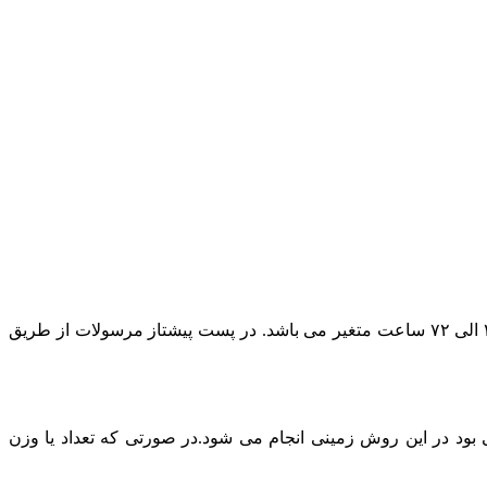
در حال حاضر پست پیشتاز مطمئن ترین روش ارسال است و بسته به بعد مسافت مقصد ارسال مرسوله زمان تحویل بسته پستی بین ۲۴ الی ۷۲ ساعت متغیر می باشد. در پست پیشتاز مرسولات از طریق
د در این روش زمینی انجام می شود.در صورتی که تعداد یا وزن