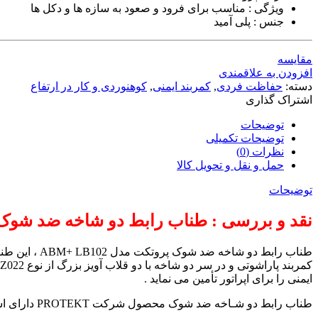
ویژگی : مناسب برای فرود و صعود به سازه ها و دکل ها
جنس : پلی آمید
مقایسه
افزودن به علاقمندی
دسته:
حفاظت فردی
,
کمربند ایمنی
,
کوهنوردی و کار در ارتفاع
اشتراک گذاری
توضیحات
توضیحات تکمیلی
نظرات (0)
حمل و نقل و تحویل کالا
توضیحات
نقد و بررسی : طناب رابط دو شاخه ضد شوک مدل 
ایمنی را برای اپراتور تأمین می نماید .
طناب رابط دو شـاخه ضد شوک محصول شرکت PROTEKT دارای استاندارد CE و ساخت لهستان است .