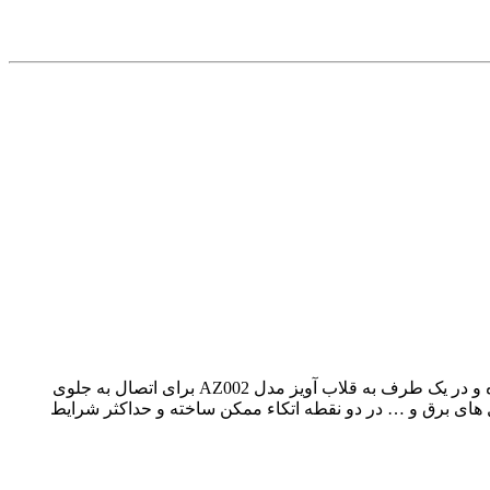
طناب رابط دو شاخه ضد شوک پروتکت مدل ABM+ LB102 ، این طناب رابط دو شاخه ضد شوک مجهز به شوک گیر بوده شکل Y تولید شده و در یک طرف به قلاب آویز مدل AZ002 برای اتصال به جلوی
گام صعود از یک سازه فولادی و دکل های برق و … در دو نقطه اتکاء ممکن ساخته و حداکثر شرایط