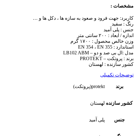
مشخصات :
کاربرد: جهت فرود و صعود به سازه ها ، دکل ها و …
رنگ : سفید
جنس : پلی آمید
اندازه / ابعاد : ۲۰۰ سانتی متر
وزن خالص محصول : ۱۷۰۰ گرم
استاندارد : EN 354 ، EN 355
مدل :ال بی صد و دو – LB102 ABM
برند : پروتکت – PROTEKT
کشور سازنده : لهستان
توضیحات تکمیلی
برند
protekt(پروتکت)
کشور سازنده
لهستان
جنس
پلی آمید