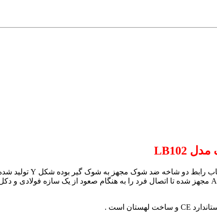
LB102
کمربند پاراشوتی و در سر دو شاخه با دو قلاب آویز بزرگ از نوع AZ022 مجهز شده تا اتصال فرد را به هن