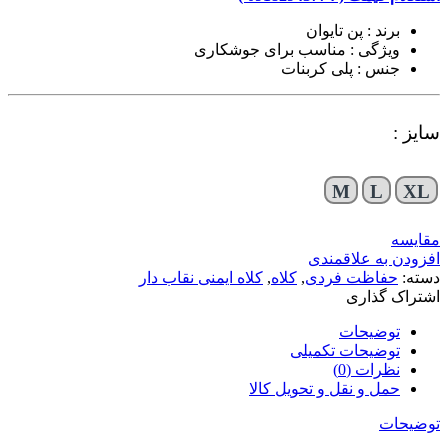
برند : پن تایوان
ویژگی : مناسب برای جوشکاری
جنس : پلی کربنات
سایز :
M
L
XL
مقایسه
افزودن به علاقمندی
دسته:
حفاظت فردی
,
کلاه
,
کلاه ایمنی نقاب دار
اشتراک گذاری
توضیحات
توضیحات تکمیلی
نظرات (0)
حمل و نقل و تحویل کالا
توضیحات