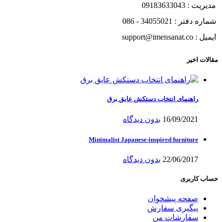
مدیریت : 09183633043
شماره دفتر : 34055021 - 086
ایمیل : support@imensanat.co
مقالات اخیر
راهنمای انتخاب دستکش عایق برق
16/09/2021
بدون دیدگاه
Minimalist Japanese-inspired furniture
22/06/2017
بدون دیدگاه
حساب کاربری
صفحه پیشخوان
پیگیری سفارش
سفارشات من