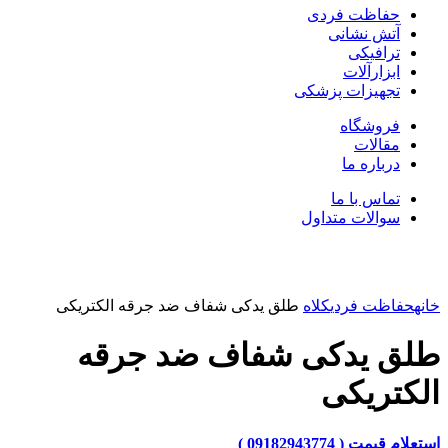
حفاظت فردی
آتش نشانی
ترافیکی
ابزارآلات
تجهیزات پزشکی
فروشگاه
مقالات
درباره ما
تماس با ما
سوالات متداول
بزرگنمایی تصویر
خانه
حفاظت فردی
کلاه
طلق یدکی شفاف ضد جرقه الکتریکی
طلق یدکی شفاف ضد جرقه
الکتریکی
استعلام قیمت ( 09182943774 )