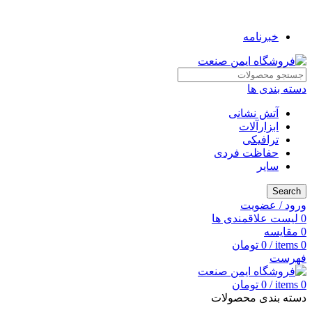
به فروشگاه ایمن صنعت خوش آمدید ...
خبرنامه
دسته بندی ها
آتش نشانی
ابزارآلات
ترافیکی
حفاظت فردی
سایر
Search
ورود / عضویت
0
لیست علاقمندی ها
0
مقایسه
0
items
/
0
تومان
فهرست
0
items
/
0
تومان
دسته بندی محصولات