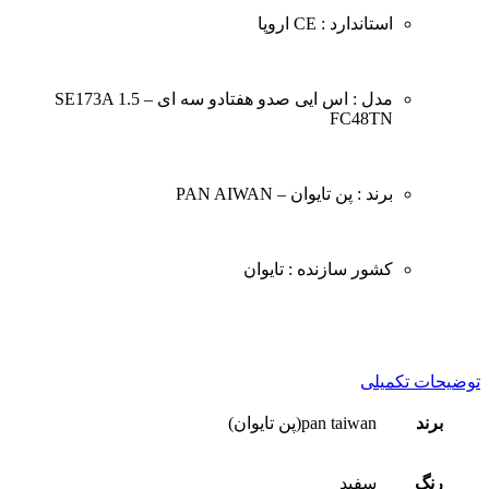
استاندارد : CE اروپا
مدل : اس ایی صدو هفتادو سه ای – SE173A 1.5
FC48TN
برند : پن تایوان – PAN AIWAN
کشور سازنده : تایوان
توضیحات تکمیلی
برند
pan taiwan(پن تایوان)
رنگ
سفید