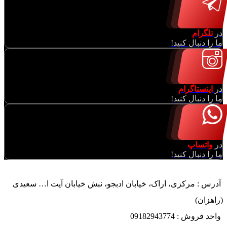
در
تلگرام
ما را دنبال کنید!
در
اینستاگرام
ما را دنبال کنید!
در
واتساپ
ما را دنبال کنید!
آدرس : مرکزی، اراک، خیابان ادبجو، نبش خیابان آیت ا… سعیدی
(راهزان)
واحد فروش : 09182943774