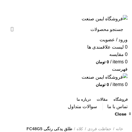
به فروشگاه ایمن صنعت خوش آمدید ...
خبرنامه
ورود / عضویت
0
لیست علاقمندی ها
0
مقایسه
/
items
0
0
تومان
فهرست
/
items
0
0
تومان
دسته بندی محصولات
فروشگاه
مقالات
درباره ما
تماس با ما
سوالات متداول
Close
Close
Close
Close
Close
Close
Close
Close
بزرگنمایی تصویر
خانه
حفاظت فردی
کلاه
طلق یدکی رنگی FC48G5