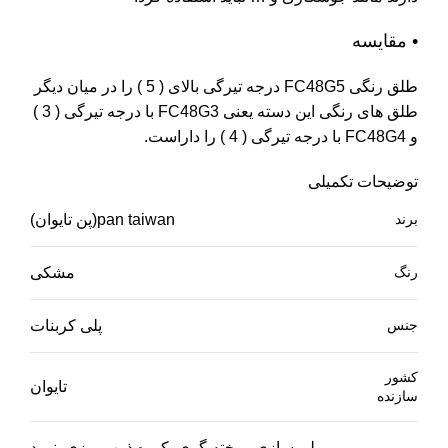
• مقایسه
طلق رنگی FC48G5 درجه تیرگی بالای ( 5 ) را در میان دیگر
طلق های رنگی این دسته یعنی FC48G3 با درجه تیرگی ( 3 )
و FC48G4 با درجه تیرگی ( 4 ) را داراست.
توضیحات تکمیلی
برند
pan taiwan(پن تایوان)
رنگ
مشکی
جنس
پلی کربنات
کشور
تایوان
سازنده
بلورسازی, ریخته گری, کوره ذوب ریزی, نورد