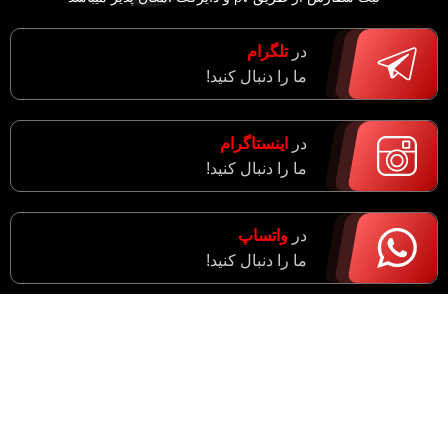
در
تلگرام
ما را دنبال کنید!
در
اینستاگرام
ما را دنبال کنید!
در
واتساپ
ما را دنبال کنید!
آدرس : مرکزی، اراک، خیابان ادبجو، نبش خیابان آیت ا…
سعیدی (راهزان)
واحد فروش : 09182943774