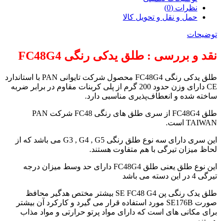
نظرات (0)
حمل و نقل و تحویل کالا
توضیحات
نقد و بررسی : طلق یدکی رنگی FC48G4
طلق یدکی رنگی FC48G4 محصول شرکت تایوانی PAN با استاندارد
CE دارای وزن حدود 200 گرم از پلی کربنات مقاوم در برابر ضربه
ساخته شده و انعطاف‌پذیری مناسبی دارد.
طلق FC48G4 از سری طلق های رنگی FC48 شرکت PAN
TAIWAN است.
این سری دارای سه نوع طلق رنگی G3 , G4 , G5 می باشد که از
لحاظ میزان تیرگی با هم متفاوت هستند.
این نوع طلق یعنی طلق FC48G4 دارای حد وسط میزان درجه
تیرگی 4 در این دسته می باشد
طلق یدک رنگی پن SE FC48 G4 بیشتر مختص هدگیر محافظ
صورت SE176B مورد استفاده قرار می گیرد و کارکرد آن بیشتر
برای مکانی های است که دارای مواد پرتو حرارتی و مواد مذاب