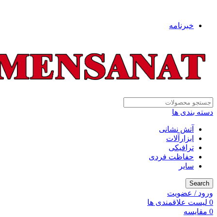
به فروشگاه ایمن صنعت خوش آمدید ...
خبرنامه
دسته بندی ها
آتش نشانی
ابزارآلات
ترافیکی
حفاظت فردی
سایر
Search
ورود / عضویت
0
لیست علاقمندی ها
0
مقایسه