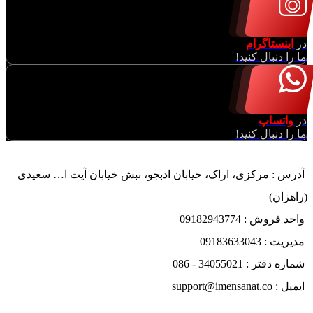
در
اینستاگرام
ما را دنبال کنید!
در
واتساپ
ما را دنبال کنید!
آدرس : مرکزی، اراک، خیابان ادبجو، نبش خیابان آیت ا… سعیدی
(راهزان)
واحد فروش : 09182943774
مدیریت : 09183633043
شماره دفتر : 34055021 - 086
ایمیل : support@imensanat.co