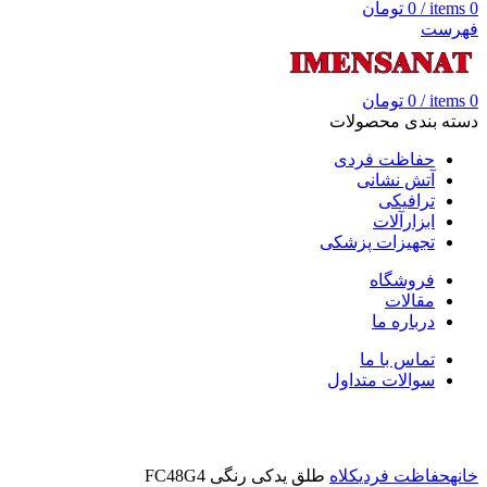
0
items
/
0
تومان
فهرست
0
items
/
0
تومان
دسته بندی محصولات
حفاظت فردی
آتش نشانی
ترافیکی
ابزارآلات
تجهیزات پزشکی
فروشگاه
مقالات
درباره ما
تماس با ما
سوالات متداول
بزرگنمایی تصویر
خانه
حفاظت فردی
کلاه
طلق یدکی رنگی FC48G4