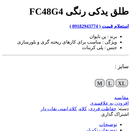
طلق یدکی رنگی FC48G4
استعلام قیمت ( 09182943774 )
برند : پن تایوان
ویژگی : مناسب برای کارهای ریخته گری و بلورسازی
جنس : پلی کربنات
سایز :
M
L
XL
مقایسه
افزودن به علاقمندی
دسته:
حفاظت فردی
,
کلاه
,
کلاه ایمنی نقاب دار
اشتراک گذاری
توضیحات
توضیحات تکمیلی