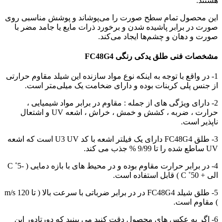
هستند.
این محصول تمام سطح صورت را می‌پوشاند و پوشش مناسبی روی
صورت در برابر پاشیده شدن و برخورد ذرات مایع یا جامد مضر با
صورت و دهان و چشم‌ها ایجاد می‌کند.
مشخصات فنی طلق یدکی رنگی FC48G4
1- در واقع با توجه به اینکه نوع مواد سازنده این شیلد مقاوم حرارتی
از جنس پلی کربنات بوده و دارای ضخامت یک میلی‌متر است.
2- دارای ویژگی های از جمله : مقاوم در برابر مواد شیمیایی ،
حرارت ، ضربه ، کشش و خمش ، خراش ، اشعه UV و اشتعال
ناپذیر است.
3- طلق FC48G4 دارای یک فیلتر اشعه با کد U3 UV است که اشعه
UV ساطع شده را تا 9/99 % جذب می کند.
4- در برابر حرارت مقاوم بوده و در محیط های با بازه دمایی ( -5˚ C
الی + 50˚ C ) قابل استفاده است.
5- طلق شیلد FC48G4 در در برابر ضرباتی با سرعت بالا ( تا 120 m/s
) مقاوم است.
6- اگر به عکس های محصول دقت کنید می بینید که دورتادور این