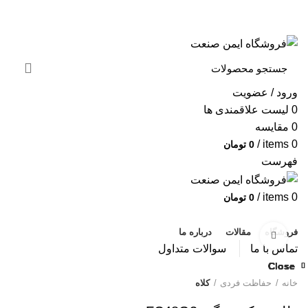
به فروشگاه ایمن صنعت خوش آمدید ...
خبرنامه
ورود / عضویت
0
لیست علاقمندی ها
0
مقایسه
/
items
0
0
تومان
فهرست
/
items
0
0
تومان
دسته بندی محصولات
فروشگاه
مقالات
درباره ما
بزرگنمایی تصویر
تماس با ما
سوالات متداول
Close
Close
Close
Close
Close
Close
Close
Close
خانه
حفاظت فردی
کلاه