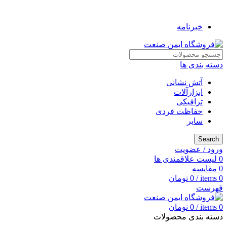
به فروشگاه ایمن صنعت خوش آمدید ...
خبرنامه
دسته بندی ها
آتش نشانی
ابزارآلات
ترافیکی
حفاظت فردی
سایر
Search
ورود / عضویت
0
لیست علاقمندی ها
0
مقایسه
0
items
/
0
تومان
فهرست
0
items
/
0
تومان
دسته بندی محصولات