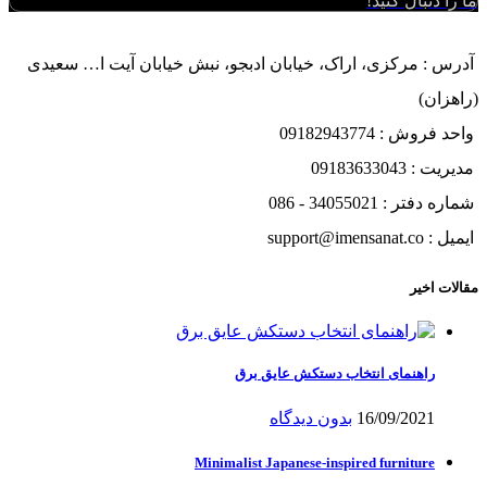
ما را دنبال کنید!
آدرس : مرکزی، اراک، خیابان ادبجو، نبش خیابان آیت ا… سعیدی
(راهزان)
واحد فروش : 09182943774
مدیریت : 09183633043
شماره دفتر : 34055021 - 086
ایمیل : support@imensanat.co
مقالات اخیر
راهنمای انتخاب دستکش عایق برق
16/09/2021
بدون دیدگاه
Minimalist Japanese-inspired furniture