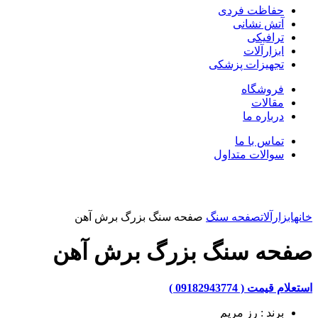
حفاظت فردی
آتش نشانی
ترافیکی
ابزارآلات
تجهیزات پزشکی
فروشگاه
مقالات
درباره ما
تماس با ما
سوالات متداول
بزرگنمایی تصویر
خانه
ابزارآلات
صفحه سنگ
صفحه سنگ بزرگ برش آهن
صفحه سنگ بزرگ برش آهن
استعلام قیمت ( 09182943774 )
برند : رز مریم