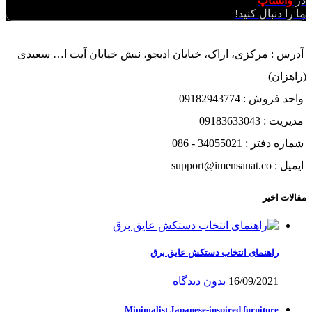
در
واتساپ
ما را دنبال کنید!
آدرس : مرکزی، اراک، خیابان ادبجو، نبش خیابان آیت ا… سعیدی
(راهزان)
واحد فروش : 09182943774
مدیریت : 09183633043
شماره دفتر : 34055021 - 086
ایمیل : support@imensanat.co
مقالات اخیر
راهنمای انتخاب دستکش عایق برق
16/09/2021
بدون دیدگاه
Minimalist Japanese-inspired furniture