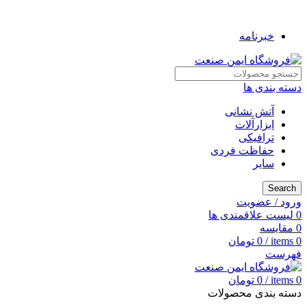
به فروشگاه ایمن صنعت خوش آمدید ...
خبرنامه
دسته بندی ها
آتش نشانی
ابزارآلات
ترافیکی
حفاظت فردی
سایر
Search
ورود / عضویت
0
لیست علاقمندی ها
0
مقایسه
0
items
/
0
تومان
فهرست
0
items
/
0
تومان
دسته بندی محصولات