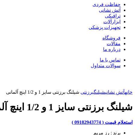
حفاظت فردی
آتش نشانی
ترافیکی
ابزارآلات
تجهیزات پزشکی
فروشگاه
مقالات
درباره ما
تماس با ما
سوالات متداول
بزرگنمایی تصویر
خانه
آتش نشانی
شیلنگ
برزنتی
شیلنگ برزنتی سایز 1 و 1/2 اینچ آلمانی
شیلنگ برزنتی سایز 1 و 1/2 اینچ آلمانی
استعلام قیمت ( 09182943774 )
برند : رز مریم