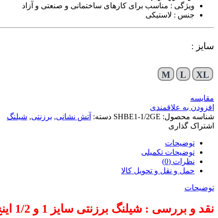
ویژگی : مناسب برای کارهای ساختمانی و صنعتی و آزاد
جنس : لاستیکی
سایز :
M
L
XL
مقایسه
افزودن به علاقمندی
شناسه محصول:
SHBE1-1/2GE
دسته:
آتش نشانی
,
برزنتی
,
شیلنگ
اشتراک گذاری
توضیحات
توضیحات تکمیلی
نظرات (0)
حمل و نقل و تحویل کالا
توضیحات
نقد و بررسی : شیلنگ برزنتی سایز 1 و 1/2 اینچ آلمانی