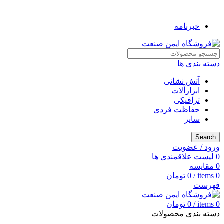
به فروشگاه ایمن صنعت خوش آمدید ...
خبرنامه
دسته بندی ها
آتش نشانی
ابزارآلات
ترافیکی
حفاظت فردی
سایر
Search
ورود / عضویت
0
لیست علاقمندی ها
0
مقایسه
0
items
/
0
تومان
فهرست
0
items
/
0
تومان
دسته بندی محصولات