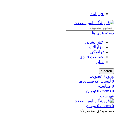
به فروشگاه ایمن صنعت خوش آمدید ...
خبرنامه
دسته بندی ها
آتش نشانی
ابزارآلات
ترافیکی
حفاظت فردی
سایر
Search
ورود / عضویت
0
لیست علاقمندی ها
0
مقایسه
0
items
/
0
تومان
فهرست
0
items
/
0
تومان
دسته بندی محصولات