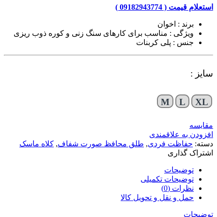
استعلام قیمت ( 09182943774 )
برند : اخوان
ویژگی : مناسب برای کارهای سنگ زنی و کوره ذوب ریزی
جنس : پلی کربنات
سایز :
M
L
XL
مقایسه
افزودن به علاقمندی
دسته:
حفاظت فردی
,
طلق محافظ صورت شفاف
,
کلاه ماسک
اشتراک گذاری
توضیحات
توضیحات تکمیلی
نظرات (0)
حمل و نقل و تحویل کالا
توضیحات