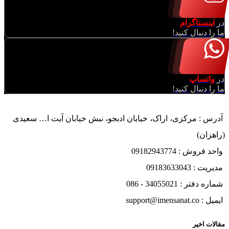
در
اینستاگرام
ما را دنبال کنید!
در
واتساپ
ما را دنبال کنید!
آدرس : مرکزی، اراک، خیابان ادبجو، نبش خیابان آیت ا… سعیدی
(راهزان)
واحد فروش : 09182943774
مدیریت : 09183633043
شماره دفتر : 34055021 - 086
ایمیل : support@imensanat.co
مقالات اخیر