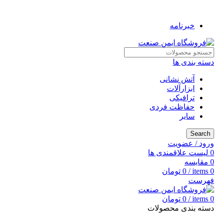
به فروشگاه ایمن صنعت خوش آمدید ...
خبرنامه
دسته بندی ها
آتش نشانی
ابزارآلات
ترافیکی
حفاظت فردی
سایر
Search
ورود / عضویت
0
لیست علاقمندی ها
0
مقایسه
0
items
/
0
تومان
فهرست
0
items
/
0
تومان
دسته بندی محصولات