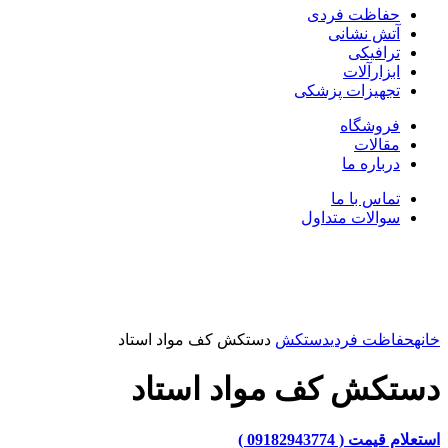
حفاظت فردی
آتش نشانی
ترافیکی
ابزارآلات
تجهیزات پزشکی
فروشگاه
مقالات
درباره ما
تماس با ما
سوالات متداول
بزرگنمایی تصویر
خانه
حفاظت فردی
دستکش
دستکش کف مواد استاد
دستکش کف مواد استاد
استعلام قیمت ( 09182943774 )