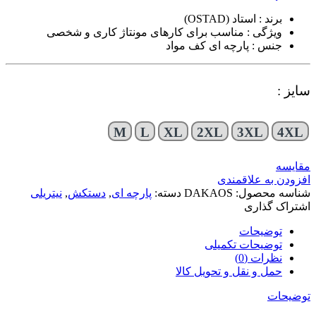
برند : استاد (OSTAD)
ویژگی : مناسب برای کارهای مونتاژ کاری و شخصی
جنس : پارچه ای کف مواد
سایز :
M
L
XL
2XL
3XL
4XL
مقایسه
افزودن به علاقمندی
شناسه محصول:
DAKAOS
دسته:
پارچه ای
,
دستکش
,
نیتریلی
اشتراک گذاری
توضیحات
توضیحات تکمیلی
نظرات (0)
حمل و نقل و تحویل کالا
توضیحات