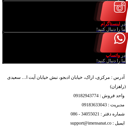
در
اینستاگرام
ما را دنبال کنید!
در
واتساپ
ما را دنبال کنید!
آدرس : مرکزی، اراک، خیابان ادبجو، نبش خیابان آیت ا… سعیدی
(راهزان)
واحد فروش : 09182943774
مدیریت : 09183633043
شماره دفتر : 34055021 - 086
ایمیل : support@imensanat.co