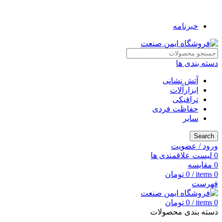
به فروشگاه ایمن صنعت خوش آمدید ...
خبرنامه
دسته بندی ها
آتش نشانی
ابزارآلات
ترافیکی
حفاظت فردی
سایر
Search
ورود / عضویت
0
لیست علاقمندی ها
0
مقایسه
0
items
/
0
تومان
فهرست
0
items
/
0
تومان
دسته بندی محصولات