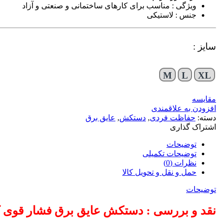
ویژگی : مناسب برای کارهای ساختمانی و صنعتی و آزاد
جنس : لاستیکی
سایز :
M
L
XL
مقایسه
افزودن به علاقمندی
دسته:
حفاظت فردی
,
دستکش
,
عایق برق
اشتراک گذاری
توضیحات
توضیحات تکمیلی
نظرات (0)
حمل و نقل و تحویل کالا
توضیحات
نقد و بررسی : دستکش عایق برق فشار قوی ک