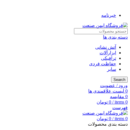
به فروشگاه ایمن صنعت خوش آمدید ...
خبرنامه
دسته بندی ها
آتش نشانی
ابزارآلات
ترافیکی
حفاظت فردی
سایر
Search
ورود / عضویت
0
لیست علاقمندی ها
0
مقایسه
0
items
/
0
تومان
فهرست
0
items
/
0
تومان
دسته بندی محصولات