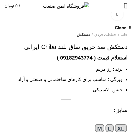
/
0
تومان
بزرگنمایی تصویر
Close
Close
Close
Close
Close
Close
Close
Close
خانه
حفاظت فردی
دستکش
دستکش ضد حریق ساق بلند Chiba ایرانی
برند : رز مریم
ویژگی : مناسب برای کارهای ساختمانی و صنعتی و آزاد
جنس : لاستیکی
سایز :
M
L
XL