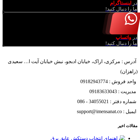
در
اینستاگرام
ما را دنبال کنید!
در
واتساپ
ما را دنبال کنید!
آدرس : مرکزی، اراک، خیابان ادبجو، نبش خیابان آیت ا… سعیدی
(راهزان)
واحد فروش : 09182943774
مدیریت : 09183633043
شماره دفتر : 34055021 - 086
ایمیل : support@imensanat.co
مقالات اخیر