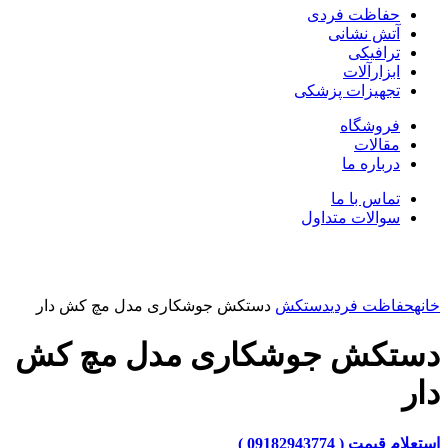
حفاظت فردی
آتش نشانی
ترافیکی
ابزارآلات
تجهیزات پزشکی
فروشگاه
مقالات
درباره ما
تماس با ما
سوالات متداول
بزرگنمایی تصویر
خانه
حفاظت فردی
دستکش
دستکش جوشکاری مدل مچ کش دار
دستکش جوشکاری مدل مچ کش
دار
استعلام قیمت ( 09182943774 )