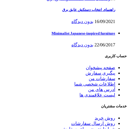
راهنمای انتخاب دستکش عایق برق
16/09/2021
بدون دیدگاه
Minimalist Japanese-inspired furniture
22/06/2017
بدون دیدگاه
حساب کاربری
صفحه پیشخوان
پیگیری سفارش
سفارشات من
اطلاعات شخصی شما
آدرس های من
لیست علاقمندی ها
خدمات مشتریان
روش خرید
روش ارسال سفارشات
شرایط تعویض و لغو سفارش