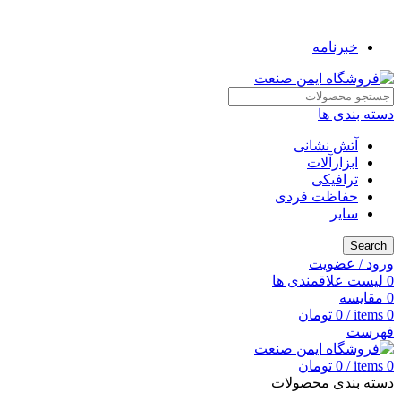
به فروشگاه ایمن صنعت خوش آمدید ...
خبرنامه
دسته بندی ها
آتش نشانی
ابزارآلات
ترافیکی
حفاظت فردی
سایر
Search
ورود / عضویت
0
لیست علاقمندی ها
0
مقایسه
0
items
/
0
تومان
فهرست
0
items
/
0
تومان
دسته بندی محصولات