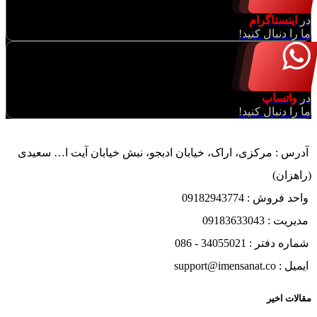
در
اینستاگرام
ما را دنبال کنید!
در
واتساپ
ما را دنبال کنید!
آدرس : مرکزی، اراک، خیابان ادبجو، نبش خیابان آیت ا… سعیدی
(راهزان)
واحد فروش : 09182943774
مدیریت : 09183633043
شماره دفتر : 34055021 - 086
ایمیل : support@imensanat.co
مقالات اخیر