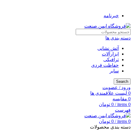
به فروشگاه ایمن صنعت خوش آمدید ...
خبرنامه
دسته بندی ها
آتش نشانی
ابزارآلات
ترافیکی
حفاظت فردی
سایر
Search
ورود / عضویت
0
لیست علاقمندی ها
0
مقایسه
0
items
/
0
تومان
فهرست
0
items
/
0
تومان
دسته بندی محصولات