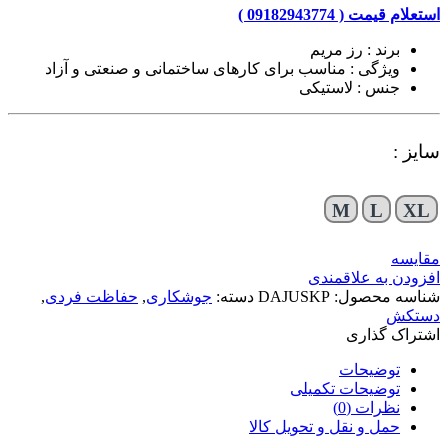
استعلام قیمت ( 09182943774 )
برند : رز مریم
ویژگی : مناسب برای کارهای ساختمانی و صنعتی و آزاد
جنس : لاستیکی
سایز :
M
L
XL
مقایسه
افزودن به علاقمندی
شناسه محصول:
DAJUSKP
دسته:
جوشکاری
,
حفاظت فردی
,
دستکش
اشتراک گذاری
توضیحات
توضیحات تکمیلی
نظرات (0)
حمل و نقل و تحویل کالا