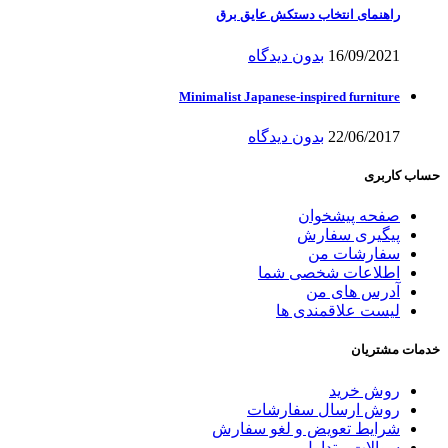
راهنمای انتخاب دستکش عایق برق
16/09/2021
بدون دیدگاه
Minimalist Japanese-inspired furniture
22/06/2017
بدون دیدگاه
حساب کاربری
صفحه پیشخوان
پیگیری سفارش
سفارشات من
اطلاعات شخصی شما
آدرس های من
لیست علاقمندی ها
خدمات مشتریان
روش خرید
روش ارسال سفارشات
شرایط تعویض و لغو سفارش
سوالات متداول