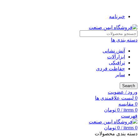
به فروشگاه ایمن صنعت خوش آمدید ...
خبرنامه
دسته بندی ها
آتش نشانی
ابزارآلات
ترافیکی
حفاظت فردی
سایر
Search
ورود / عضویت
0
لیست علاقمندی ها
0
مقایسه
0
items
/
0
تومان
فهرست
0
items
/
0
تومان
دسته بندی محصولات