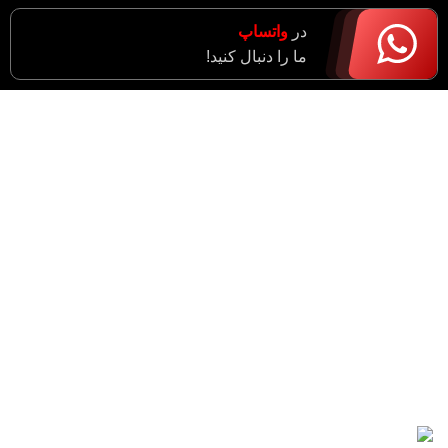
در
واتساپ
ما را دنبال کنید!
آدرس : مرکزی، اراک، خیابان ادبجو، نبش خیابان آیت ا…
سعیدی (راهزان)
واحد فروش : 09182943774
مدیریت : 09183633043
شماره دفتر : 34055021 - 086
ایمیل : support@imensanat.co
مقالات اخیر
راهنمای انتخاب دستکش عایق