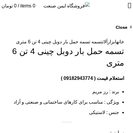
0
items
/
0
تومان
Close
Close
Close
Close
Close
Close
Close
Close
بزرگنمایی تصویر
خانه
ابزارآلات
تسمه
تسمه حمل بار دوبل چینی 4 تن 6 متری
تسمه حمل بار دوبل چینی 4 تن 6
متری
استعلام قیمت ( 09182943774 )
برند : رز مریم
ویژگی : مناسب برای کارهای ساختمانی و صنعتی و آزاد
جنس : لاستیکی
سایز :