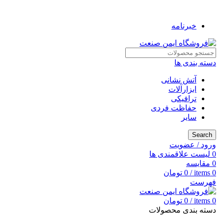
به فروشگاه ایمن صنعت خوش آمدید ...
خبرنامه
دسته بندی ها
آتش نشانی
ابزارآلات
ترافیکی
حفاظت فردی
سایر
Search
ورود / عضویت
0
لیست علاقمندی ها
0
مقایسه
0
items
/
0
تومان
فهرست
0
items
/
0
تومان
دسته بندی محصولات