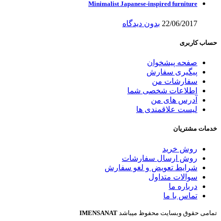
Minimalist Japanese-inspired furniture
22/06/2017
بدون دیدگاه
حساب کاربری
صفحه پیشخوان
پیگیری سفارش
سفارشات من
اطلاعات شخصی شما
آدرس های من
لیست علاقمندی ها
خدمات مشتریان
روش خرید
روش ارسال سفارشات
شرایط تعویض و لغو سفارش
سوالات متداول
درباره ما
تماس با ما
تمامی حقوق وبسایت محفوظ میباشد
IMENSANAT