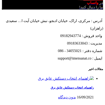
در
واتساپ
ما را دنبال کنید!
آدرس : مرکزی، اراک، خیابان ادبجو، نبش خیابان آیت ا… سعیدی
(راهزان)
واحد فروش : 09182943774
مدیریت : 09183633043
شماره دفتر : 34055021 - 086
ایمیل : support@imensanat.co
مقالات اخیر
راهنمای انتخاب دستکش عایق برق
16/09/2021
بدون دیدگاه