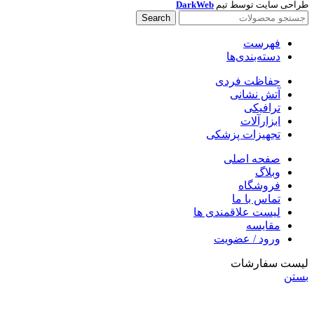
طراحی سایت توسط تیم
DarkWeb
Search
فهرست
دسته‌بندی‌ها
حفاظت فردی
آتش نشانی
ترافیکی
ابزارآلات
تجهیزات پزشکی
صفحه اصلی
وبلاگ
فروشگاه
تماس با ما
لیست علاقمندی ها
مقایسه
ورود / عضویت
لیست سفارشات
بستن