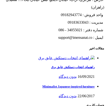
(راهزان)
واحد فروش : 09182943774
مدیریت : 09183633043
شماره دفتر : 34055021 - 086
ایمیل : support@imensanat.co
مقالات اخیر
راهنمای انتخاب دستکش عایق برق
16/09/2021
بدون دیدگاه
Minimalist Japanese-inspired furniture
22/06/2017
بدون دیدگاه
حساب کاربری