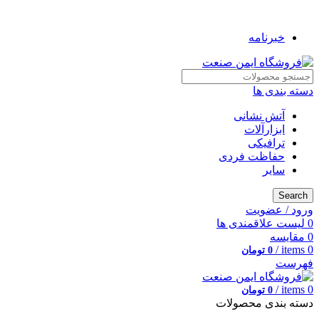
به فروشگاه ایمن صنعت خوش آمدید ...
خبرنامه
دسته بندی ها
آتش نشانی
ابزارآلات
ترافیکی
حفاظت فردی
سایر
Search
ورود / عضویت
0
لیست علاقمندی ها
0
مقایسه
/
items
0
0
تومان
فهرست
/
items
0
0
تومان
دسته بندی محصولات