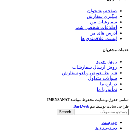
صفحه پیشخوان
پیگیری سفارش
سفارشات من
اطلاعات شخصی شما
آدرس های من
لیست علاقمندی ها
خدمات مشتریان
روش خرید
روش ارسال سفارشات
شرایط تعویض و لغو سفارش
سوالات متداول
درباره ما
تماس با ما
تمامی حقوق وبسایت محفوظ میباشد
IMENSANAT
طراحی سایت توسط تیم
DarkWeb
Search
فهرست
دسته‌بندی‌ها