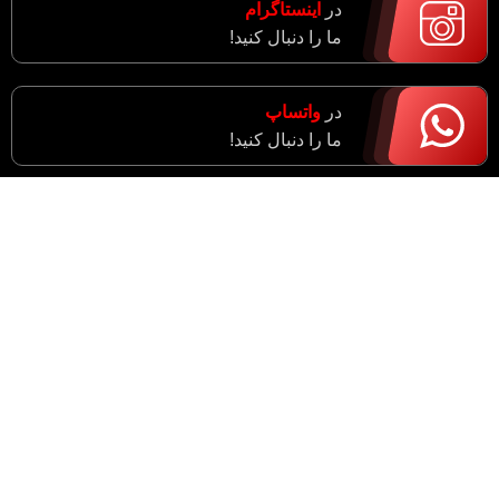
در
اینستاگرام
ما را دنبال کنید!
در
واتساپ
ما را دنبال کنید!
آدرس : مرکزی، اراک، خیابان ادبجو، نبش خیابان آیت ا…
سعیدی (راهزان)
واحد فروش : 09182943774
مدیریت : 09183633043
شماره دفتر : 34055021 - 086
ایمیل : support@imensanat.co