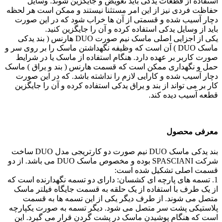
استفاده از قطعات یدکی باید تعویض و جایگزین شوند. وسایل
حفاظت فردی نیز از این امر مستثنا نیستند و ممکن است هر لحظه
دچار آسیب شده و قسمتی از آن ها خراب شود که در این صورت
باید از وسایل یدکی استفاده کرده و آن را جایگزین کنید.
یکی از اجزایی اصلی ماسک نیم صورت DUO هارنس ( بند یدکی
ماسک DUO ) آن است که وظیفه نگهداشتن ماسک را بر روی سر و
صورت کاربر بر عهده دارد. هنگام استفاده از ماسک یا در شرایط
حمل و نگهداری ممکن است که قسمت هارنس ( بند و یراق ) ماسک
دچار آسیب شده و کارایی لازم را نداشته باشد. که در این صورت
کار بر می تواند از بند و یراق یدکی استفاده کرده و آن را جایگزین
قطعه آسیب دیده کند.
معرفی محصول
بند یدکی ماسک DUO نیم صورت دو کارتریجی مدل DUO ساخت
شرکت SPASCIANI بوده و مخصوص ماسک DUO می باشد. از دو
قسمت اصلی تشکیل شده است:
1. تسمه های پارچه ای کشسان: دارای دو تسمه نگهدارنده است که
از یک طرف با استفاده از یک حلقه به قسمت جایگاه فیلتر ماسک
متصل می شوند. از طرف دیگر یکی از این تسمه ها به قسمت
پلاستیکی پشت سر متصل می شود. دیگر تسمه به صورت یکپارچه
است که هنگام پوشیدن ماسک در پشت گردن قرار می گیرد. این