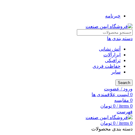
به فروشگاه ایمن صنعت خوش آمدید ...
خبرنامه
دسته بندی ها
آتش نشانی
ابزارآلات
ترافیکی
حفاظت فردی
سایر
Search
ورود / عضویت
0
لیست علاقمندی ها
0
مقایسه
0
items
/
0
تومان
فهرست
0
items
/
0
تومان
دسته بندی محصولات