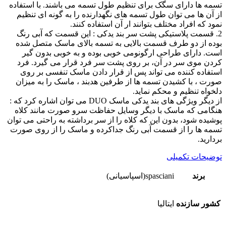
تسمه ها دارای سگک برای تنظیم طول تسمه می باشند. با استفاده
از آن ها می توان طول تسمه های نگهدارنده را به گونه ای تنظیم
نمود که افراد مختلف بتوانند ار آن استفاده کنند.
2. قسمت پلاستیکی پشت سر بند یدکی : این قسمت که آبی رنگ
بوده از دو طرف قسمت بالایی به تسمه بالای ماسک متصل شده
است. دارای طراحی ارگونومی خوبی بوده و به خوبی بدون گیر
کردن موی سر در آن، بر روی پشت سر فرد قرار می گیرد. فرد
استفاده کننده می تواند پس از قرار دادن ماسک تنفسی بر روی
صورت ، با کشیدن تسمه ها از طرفین هدبند ، ماسک را به میزان
دلخواه تنظیم و محکم نماید.
از دیگر ویژگی های بند یدکی ماسک DUO می توان اشاره کرد که :
هنگامی که ماسک با دیگر وسایل حفاظت سرو صورت مانند کلاه
پوشیده شود، بدون این که کلاه را از سر برداشته به راحتی می توان
تسمه ها را از قسمت آبی رنگ جداکرده و ماسک را از روی صورت
بردارید.
توضیحات تکمیلی
برند
spasciani(اسپاسیانی)
کشور سازنده
ایتالیا