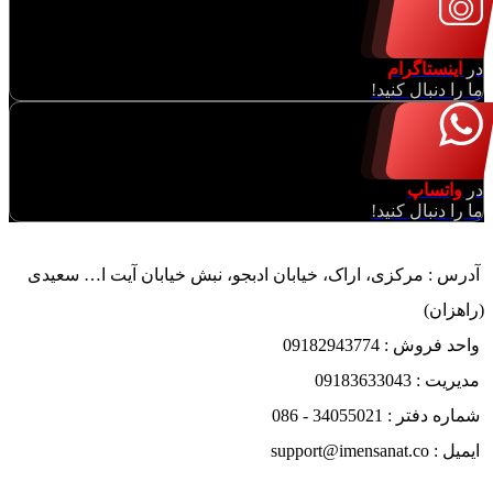
در
اینستاگرام
ما را دنبال کنید!
در
واتساپ
ما را دنبال کنید!
آدرس : مرکزی، اراک، خیابان ادبجو، نبش خیابان آیت ا… سعیدی
(راهزان)
واحد فروش : 09182943774
مدیریت : 09183633043
شماره دفتر : 34055021 - 086
ایمیل : support@imensanat.co