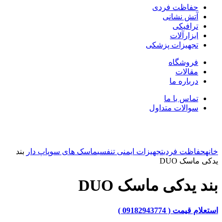
حفاظت فردی
آتش نشانی
ترافیکی
ابزارآلات
تجهیزات پزشکی
فروشگاه
مقالات
درباره ما
تماس با ما
سوالات متداول
بزرگنمایی تصویر
خانه
حفاظت فردی
تجهیزات ایمنی تنفسی
ماسک های سوپاپ دار
بند
یدکی ماسک DUO
بند یدکی ماسک DUO
استعلام قیمت ( 09182943774 )