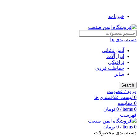
به فروشگاه ایمن صنعت خوش آمدید ...
خبرنامه
دسته بندی ها
آتش نشانی
ابزارآلات
ترافیکی
حفاظت فردی
سایر
Search
ورود / عضویت
0
لیست علاقمندی ها
0
مقایسه
0
items
/
0
تومان
فهرست
0
items
/
0
تومان
دسته بندی محصولات