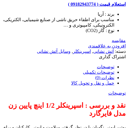
استعلام قیمت ( 09182943774 )
برند : آریا
مناسب برای اطفاء حریق ناشی از صنایع شیمیایی، الکتریکی،
الکترونیکی، کامپیوتری و …
نوع : گاز (CO2)
مقایسه
افزودن به علاقمندی
دسته:
آتش نشانی
,
اسپرینکلر
,
وسایل آتش نشانی
اشتراک گذاری
توضیحات
توضیحات تکمیلی
نظرات (0)
حمل و نقل و تحویل کالا
توضیحات
نقد و بررسی : اسپرینکلر 1/2 اینچ پایین زن
مدل فایرگارد
پوتین ایمنی نگهبان با در نظر گرفتن سلامت و ایمنی کارکنان و برای