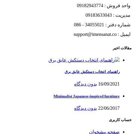
واحد فروش : 09182943774
مدیریت : 09183633043
شماره دفتر : 34055021 - 086
ایمیل : support@imensanat.co
مقالات اخیر
راهنمای انتخاب دستکش عایق برق
16/09/2021
بدون دیدگاه
Minimalist Japanese-inspired furniture
22/06/2017
بدون دیدگاه
حساب کاربری
صفحه پیشخوان