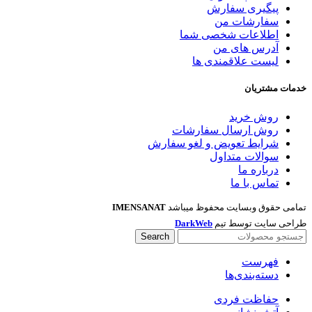
پیگیری سفارش
سفارشات من
اطلاعات شخصی شما
آدرس های من
لیست علاقمندی ها
خدمات مشتریان
روش خرید
روش ارسال سفارشات
شرایط تعویض و لغو سفارش
سوالات متداول
درباره ما
تماس با ما
تمامی حقوق وبسایت محفوظ میباشد
IMENSANAT
طراحی سایت توسط تیم
DarkWeb
Search
فهرست
دسته‌بندی‌ها
حفاظت فردی