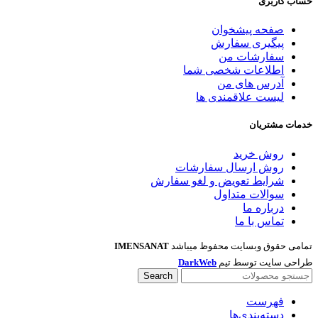
حساب کاربری
صفحه پیشخوان
پیگیری سفارش
سفارشات من
اطلاعات شخصی شما
آدرس های من
لیست علاقمندی ها
خدمات مشتریان
روش خرید
روش ارسال سفارشات
شرایط تعویض و لغو سفارش
سوالات متداول
درباره ما
تماس با ما
تمامی حقوق وبسایت محفوظ میباشد
IMENSANAT
طراحی سایت توسط تیم
DarkWeb
Search
فهرست
دسته‌بندی‌ها