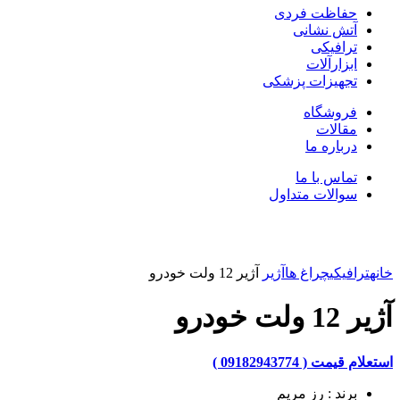
حفاظت فردی
آتش نشانی
ترافیکی
ابزارآلات
تجهیزات پزشکی
فروشگاه
مقالات
درباره ما
تماس با ما
سوالات متداول
بزرگنمایی تصویر
خانه
ترافیکی
چراغ ها
آژیر
آژیر 12 ولت خودرو
آژیر 12 ولت خودرو
استعلام قیمت ( 09182943774 )
برند : رز مریم