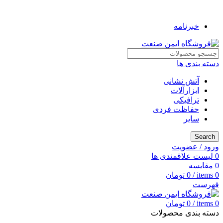
به فروشگاه ایمن صنعت خوش آمدید ...
خبرنامه
دسته بندی ها
آتش نشانی
ابزارآلات
ترافیکی
حفاظت فردی
سایر
Search
ورود / عضویت
0
لیست علاقمندی ها
0
مقایسه
0
items
/
0
تومان
فهرست
0
items
/
0
تومان
دسته بندی محصولات