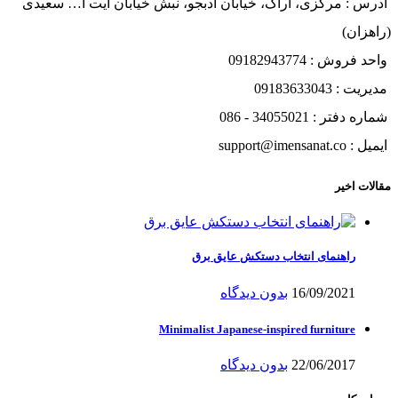
آدرس : مرکزی، اراک، خیابان ادبجو، نبش خیابان آیت ا… سعیدی
(راهزان)
واحد فروش : 09182943774
مدیریت : 09183633043
شماره دفتر : 34055021 - 086
ایمیل : support@imensanat.co
مقالات اخیر
راهنمای انتخاب دستکش عایق برق
16/09/2021
بدون دیدگاه
Minimalist Japanese-inspired furniture
22/06/2017
بدون دیدگاه