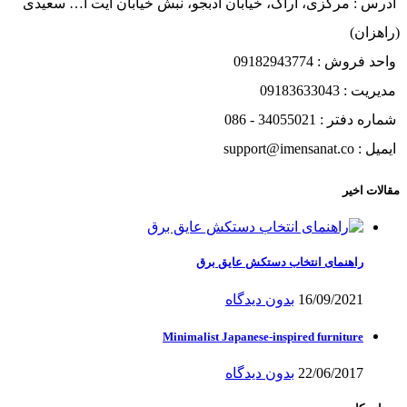
آدرس : مرکزی، اراک، خیابان ادبجو، نبش خیابان آیت ا… سعیدی
(راهزان)
واحد فروش : 09182943774
مدیریت : 09183633043
شماره دفتر : 34055021 - 086
ایمیل : support@imensanat.co
مقالات اخیر
راهنمای انتخاب دستکش عایق برق
16/09/2021
بدون دیدگاه
Minimalist Japanese-inspired furniture
22/06/2017
بدون دیدگاه