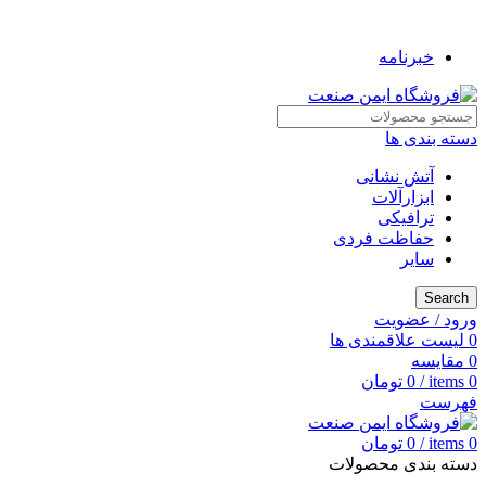
به فروشگاه ایمن صنعت خوش آمدید ...
خبرنامه
دسته بندی ها
آتش نشانی
ابزارآلات
ترافیکی
حفاظت فردی
سایر
Search
ورود / عضویت
0
لیست علاقمندی ها
0
مقایسه
0
items
/
0
تومان
فهرست
0
items
/
0
تومان
دسته بندی محصولات