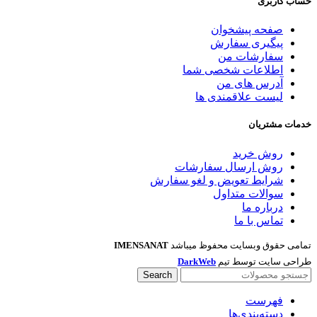
حساب کاربری
صفحه پیشخوان
پیگیری سفارش
سفارشات من
اطلاعات شخصی شما
آدرس های من
لیست علاقمندی ها
خدمات مشتریان
روش خرید
روش ارسال سفارشات
شرایط تعویض و لغو سفارش
سوالات متداول
درباره ما
تماس با ما
تمامی حقوق وبسایت محفوظ میباشد
IMENSANAT
طراحی سایت توسط تیم
DarkWeb
Search
فهرست
دسته‌بندی‌ها