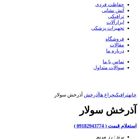
حفاظت فردی
آتش نشانی
ترافیکی
ابزارآلات
تجهیزات پزشکی
فروشگاه
مقالات
درباره ما
تماس با ما
سوالات متداول
بزرگنمایی تصویر
خانه
ترافیکی
چراغ ها
آذرخش
آذرخش سولار
آذرخش سولار
استعلام قیمت ( 09182943774 )
برند : رز مریم