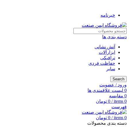
به فروشگاه ایمن صنعت خوش آمدید ...
خبرنامه
دسته بندی ها
آتش نشانی
ابزارآلات
ترافیکی
حفاظت فردی
سایر
Search
ورود / عضویت
0
لیست علاقمندی ها
0
مقایسه
0
items
/
0
تومان
فهرست
0
items
/
0
تومان
دسته بندی محصولات