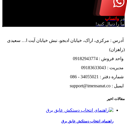
در
واتساپ
ما را دنبال کنید!
آدرس : مرکزی، اراک، خیابان ادبجو، نبش خیابان آیت ا… سعیدی
(راهزان)
واحد فروش : 09182943774
مدیریت : 09183633043
شماره دفتر : 34055021 - 086
ایمیل : support@imensanat.co
مقالات اخیر
راهنمای انتخاب دستکش عایق برق