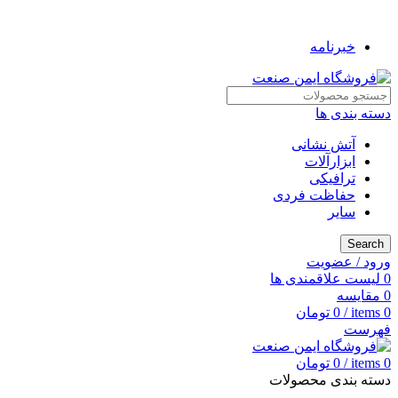
به فروشگاه ایمن صنعت خوش آمدید ...
خبرنامه
دسته بندی ها
آتش نشانی
ابزارآلات
ترافیکی
حفاظت فردی
سایر
Search
ورود / عضویت
0
لیست علاقمندی ها
0
مقایسه
0
items
/
0
تومان
فهرست
0
items
/
0
تومان
دسته بندی محصولات