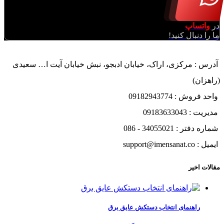
در
واتساپ
ما را دنبال کنید!
آدرس : مرکزی، اراک، خیابان ادبجو، نبش خیابان آیت ا… سعیدی
(راهزان)
واحد فروش : 09182943774
مدیریت : 09183633043
شماره دفتر : 34055021 - 086
ایمیل : support@imensanat.co
مقالات اخیر
راهنمای انتخاب دستکش عایق برق