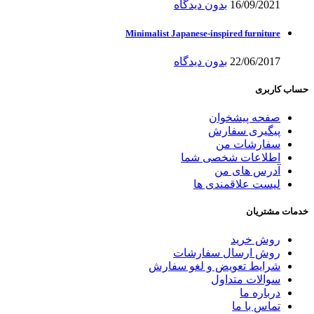
16/09/2021
بدون دیدگاه
Minimalist Japanese-inspired furniture
22/06/2017
بدون دیدگاه
حساب کاربری
صفحه پیشخوان
پیگیری سفارش
سفارشات من
اطلاعات شخصی شما
آدرس های من
لیست علاقمندی ها
خدمات مشتریان
روش خرید
روش ارسال سفارشات
شرایط تعویض و لغو سفارش
سوالات متداول
درباره ما
تماس با ما