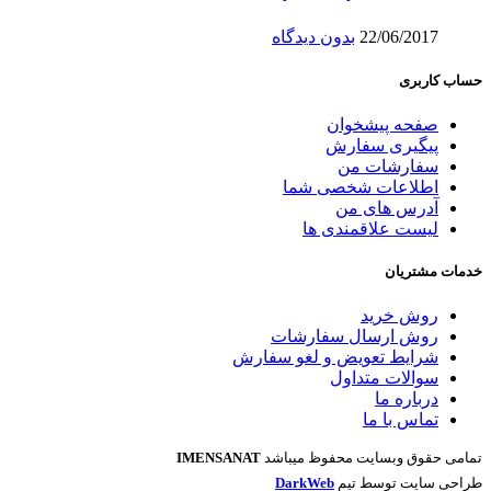
22/06/2017
بدون دیدگاه
حساب کاربری
صفحه پیشخوان
پیگیری سفارش
سفارشات من
اطلاعات شخصی شما
آدرس های من
لیست علاقمندی ها
خدمات مشتریان
روش خرید
روش ارسال سفارشات
شرایط تعویض و لغو سفارش
سوالات متداول
درباره ما
تماس با ما
تمامی حقوق وبسایت محفوظ میباشد
IMENSANAT
طراحی سایت توسط تیم
DarkWeb