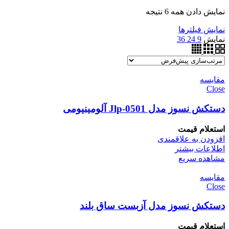
نمایش دادن همه 6 نتیجه
نمایش فیلترها
نمایش
9
24
36
مقایسه
Close
دستکش نسوز مدل Jlp-0501 آلومینیومی
استعلام قیمت
افزودن به علاقمندی
اطلاعات بیشتر
مشاهده سریع
مقایسه
Close
دستکش نسوز مدل آزبست ساق بلند
استعلام قیمت