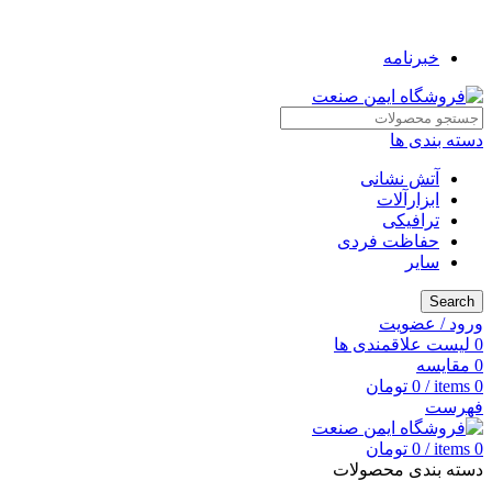
به فروشگاه ایمن صنعت خوش آمدید ...
خبرنامه
دسته بندی ها
آتش نشانی
ابزارآلات
ترافیکی
حفاظت فردی
سایر
Search
ورود / عضویت
0
لیست علاقمندی ها
0
مقایسه
0
items
/
0
تومان
فهرست
0
items
/
0
تومان
دسته بندی محصولات