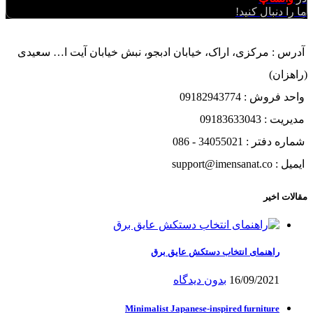
ما را دنبال کنید!
آدرس : مرکزی، اراک، خیابان ادبجو، نبش خیابان آیت ا… سعیدی
(راهزان)
واحد فروش : 09182943774
مدیریت : 09183633043
شماره دفتر : 34055021 - 086
ایمیل : support@imensanat.co
مقالات اخیر
راهنمای انتخاب دستکش عایق برق
16/09/2021
بدون دیدگاه
Minimalist Japanese-inspired furniture