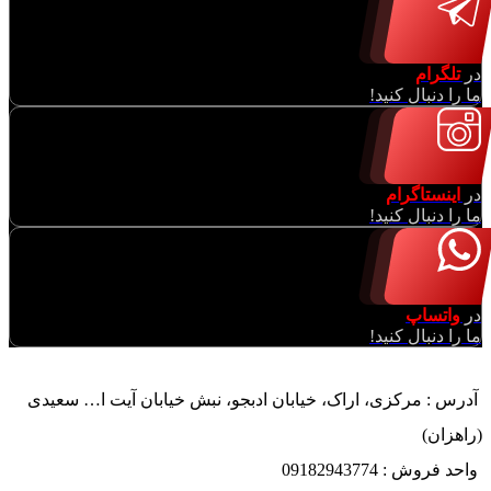
در
تلگرام
ما را دنبال کنید!
در
اینستاگرام
ما را دنبال کنید!
در
واتساپ
ما را دنبال کنید!
آدرس : مرکزی، اراک، خیابان ادبجو، نبش خیابان آیت ا… سعیدی
(راهزان)
واحد فروش : 09182943774