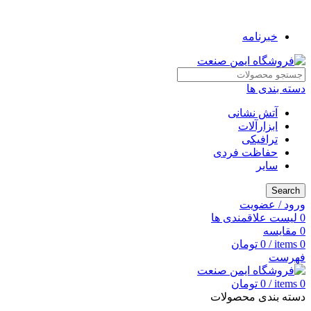
به فروشگاه ایمن صنعت خوش آمدید ...
خبرنامه
دسته بندی ها
آتش نشانی
ابزارآلات
ترافیکی
حفاظت فردی
سایر
Search
ورود / عضویت
0
لیست علاقمندی ها
0
مقایسه
0
items
/
0
تومان
فهرست
0
items
/
0
تومان
دسته بندی محصولات